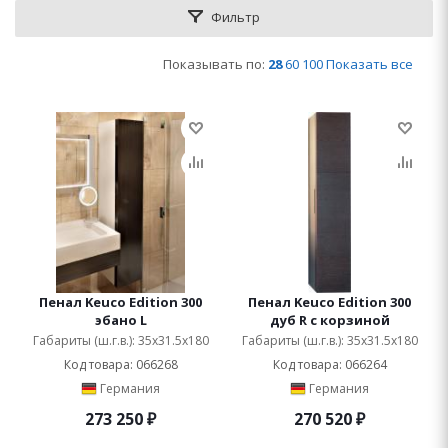
Фильтр
Показывать по:
28
60
100
Показать все
Пенал Keuco Edition 300
Пенал Keuco Edition 300
эбано L
дуб R с корзиной
Габариты (ш.г.в.): 35x31.5x180
Габариты (ш.г.в.): 35x31.5x180
Код товара: 066268
Код товара: 066264
Германия
Германия
273 250
₽
270 520
₽