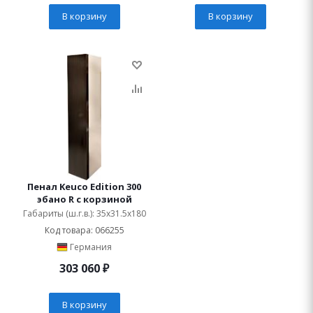
В корзину
В корзину
Пенал Keuco Edition 300
эбано R с корзиной
Габариты (ш.г.в.): 35x31.5x180
Код товара: 066255
Германия
303 060
₽
В корзину