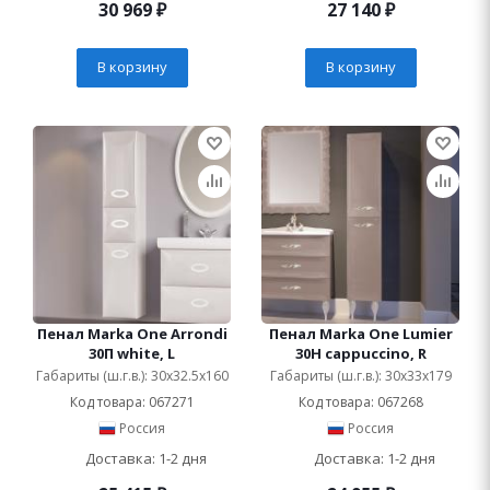
30 969
₽
27 140
₽
В корзину
В корзину
Пенал Marka One Arrondi
Пенал Marka One Lumier
30П white, L
30Н cappuccino, R
Габариты (ш.г.в.): 30x32.5x160
Габариты (ш.г.в.): 30x33x179
Код товара: 067271
Код товара: 067268
Россия
Россия
Доставка: 1-2 дня
Доставка: 1-2 дня