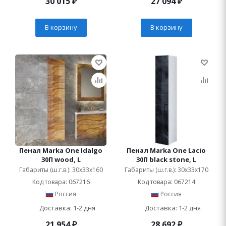
30 015
₽
27 094
₽
В корзину
В корзину
Пенал Marka One Idalgo
Пенал Marka One Lacio
30П wood, L
30П black stone, L
Габариты (ш.г.в.): 30x33x160
Габариты (ш.г.в.): 30x33x170
Код товара: 067216
Код товара: 067214
Россия
Россия
Доставка: 1-2 дня
Доставка: 1-2 дня
21 954
₽
28 692
₽