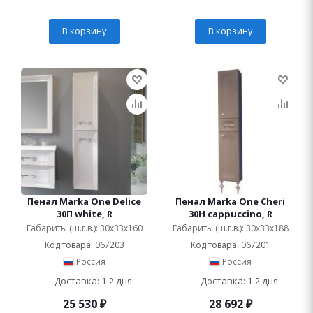
В корзину
В корзину
Пенал Marka One Delice
Пенал Marka One Cheri
30П white, R
30Н cappuccino, R
Габариты (ш.г.в.): 30x33x160
Габариты (ш.г.в.): 30x33x188
Код товара: 067203
Код товара: 067201
Россия
Россия
Доставка: 1-2 дня
Доставка: 1-2 дня
25 530
₽
28 692
₽