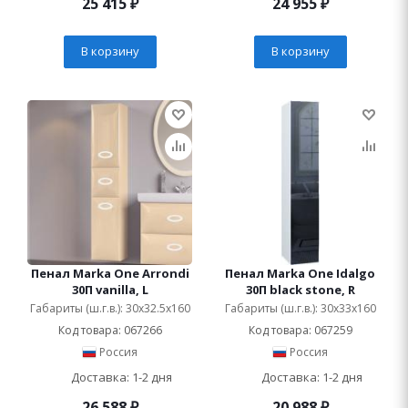
25 415
₽
24 955
₽
В корзину
В корзину
Пенал Marka One Arrondi
Пенал Marka One Idalgo
30П vanilla, L
30П black stone, R
Габариты (ш.г.в.): 30x32.5x160
Габариты (ш.г.в.): 30x33x160
Код товара: 067266
Код товара: 067259
Россия
Россия
Доставка: 1-2 дня
Доставка: 1-2 дня
26 588
₽
20 988
₽