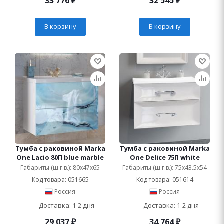
33 776
₽
32 545
₽
В корзину
В корзину
Тумба с раковиной Marka
Тумба с раковиной Marka
One Lacio 80П blue marble
One Delice 75П white
Габариты (ш.г.в.): 80x47x65
Габариты (ш.г.в.): 75x43.5x54
Код товара: 051665
Код товара: 051614
Россия
Россия
Доставка: 1-2 дня
Доставка: 1-2 дня
29 037
₽
34 764
₽