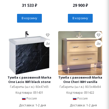
31 533
₽
29 900
₽
В корзину
В корзину
Тумба с раковиной Marka
Тумба с раковиной Marka
One Lacio 80П black stone
One Cheri 80Н vanilla
Габариты (ш.г.в.): 80x47x65
Габариты (ш.г.в.): 80.5x48x84
Код товара: 051431
Код товара: 051422
Россия
Россия
Доставка: 1-2 дня
Доставка: 1-2 дня