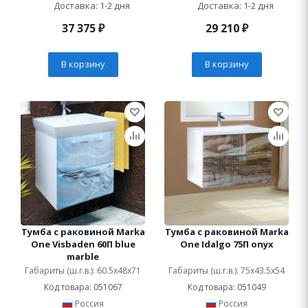
Доставка: 1-2 дня
Доставка: 1-2 дня
37 375
₽
29 210
₽
В корзину
В корзину
Тумба с раковиной Marka
Тумба с раковиной Marka
One Visbaden 60П blue
One Idalgo 75П onyx
marble
Габариты (ш.г.в.): 60.5x48x71
Габариты (ш.г.в.): 75x43.5x54
Код товара: 051067
Код товара: 051049
Россия
Россия