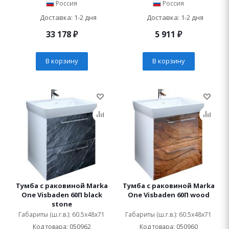
Россия
Россия
Доставка: 1-2 дня
Доставка: 1-2 дня
33 178
₽
5 911
₽
В корзину
В корзину
Тумба с раковиной Marka
Тумба с раковиной Marka
One Visbaden 60П black
One Visbaden 60П wood
stone
Габариты (ш.г.в.): 60.5x48x71
Габариты (ш.г.в.): 60.5x48x71
Код товара: 050962
Код товара: 050960