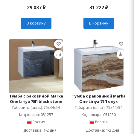
29 037
₽
31 222
₽
В корзину
В корзину
Тумба с раковиной Marka
Тумба с раковиной Marka
One Liriya 75П black stone
One Liriya 75П onyx
Габариты (ш.г.в.): 75x44x54
Габариты (ш.г.в.): 75x44x54
Код товара: 051257
Код товара: 051230
Россия
Россия
Доставка: 1-2 дня
Доставка: 1-2 дня