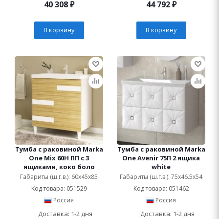
40 308
₽
44 792
₽
В корзину
В корзину
Тумба с раковиной Marka
Тумба с раковиной Marka
One Mix 60Н ПП с 3
One Avenir 75П 2 ящика
ящиками, коко боло
white
Габариты (ш.г.в.): 60x45x85
Габариты (ш.г.в.): 75x46.5x54
Код товара: 051529
Код товара: 051462
Россия
Россия
Доставка: 1-2 дня
Доставка: 1-2 дня