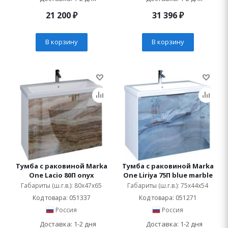
21 200
₽
31 396
₽
В корзину
В корзину
Тумба с раковиной Marka
Тумба с раковиной Marka
One Lacio 80П onyx
One Liriya 75П blue marble
Габариты (ш.г.в.): 80x47x65
Габариты (ш.г.в.): 75x44x54
Код товара: 051337
Код товара: 051271
Россия
Россия
Доставка: 1-2 дня
Доставка: 1-2 дня