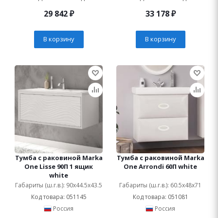
29 842
₽
33 178
₽
В корзину
В корзину
Тумба с раковиной Marka
Тумба с раковиной Marka
One Lisse 90П 1 ящик
One Arrondi 60П white
white
Габариты (ш.г.в.): 90x44.5x43.5
Габариты (ш.г.в.): 60.5x48x71
Код товара: 051145
Код товара: 051081
Россия
Россия