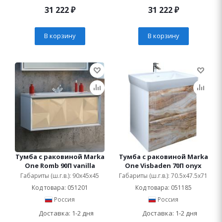
31 222
₽
31 222
₽
В корзину
В корзину
Тумба с раковиной Marka
Тумба с раковиной Marka
One Romb 90П vanilla
One Visbaden 70П onyx
Габариты (ш.г.в.): 90x45x45
Габариты (ш.г.в.): 70.5x47.5x71
Код товара: 051201
Код товара: 051185
Россия
Россия
Доставка: 1-2 дня
Доставка: 1-2 дня