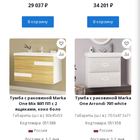
29 037
₽
34 201
₽
В корзину
В корзину
Тумба с раковиной Marka
Тумба с раковиной Marka
One Mix 80П ПП с 2
One Arrondi 70П white
ящиками, коко боло
Габариты (ш.г.в.): 80x45x53
Габариты (ш.г.в.): 70.5x47.5x71
Код товара: 051388
Код товара: 051358
Россия
Россия
Доставка: 1-2 дня
Доставка: 1-2 дня