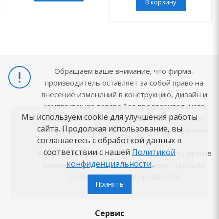
В корзину
Обращаем ваше внимание, что фирма-
производитель оставляет за собой право на
внесение изменений в конструкцию, дизайн и
комплектацию товара без предварительного
Мы используем cookie для улучшения работы
уведомления. Вся информация на сайте носит
сайта. Продолжая использование, вы
справочный характер и не является публичной
соглашаетесь с обработкой данных в
офертой.
соответствии с нашей
Политикой
Если вы нашли неточность или у вас есть другие
конфиденциальности
.
комментарии по описанию товаров - просьба
сообщить на
info@vannabest.ru
Принять
Сервис