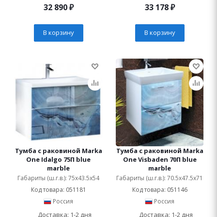
32 890
₽
33 178
₽
В корзину
В корзину
Тумба с раковиной Marka
Тумба с раковиной Marka
One Idalgo 75П blue
One Visbaden 70П blue
marble
marble
Габариты (ш.г.в.): 75x43.5x54
Габариты (ш.г.в.): 70.5x47.5x71
Код товара: 051181
Код товара: 051146
Россия
Россия
Доставка: 1-2 дня
Доставка: 1-2 дня