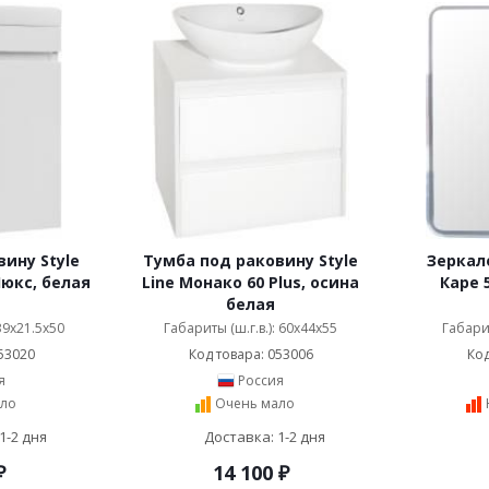
ину Style
Тумба под раковину Style
Зеркало
Люкс, белая
Line Монако 60 Plus, осина
Каре 
белая
 39x21.5x50
Габариты (ш.г.в.): 60x44x55
Габарит
53020
Код товара: 053006
Код
я
Россия
ло
Очень мало
1-2 дня
Доставка: 1-2 дня
₽
14 100
₽