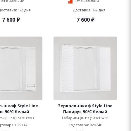
Нет в наличии
Нет в наличии
Доставка: 1-2 дня
Доставка: 1-2 дня
7 600
₽
7 600
₽
-шкаф Style Line
Зеркало-шкаф Style Line
с 90/С белый
Папирус 90/С белый
ы (ш.г.в.): 90x16x83
Габариты (ш.г.в.): 90x16x85
 товара: 029747
Код товара: 029746