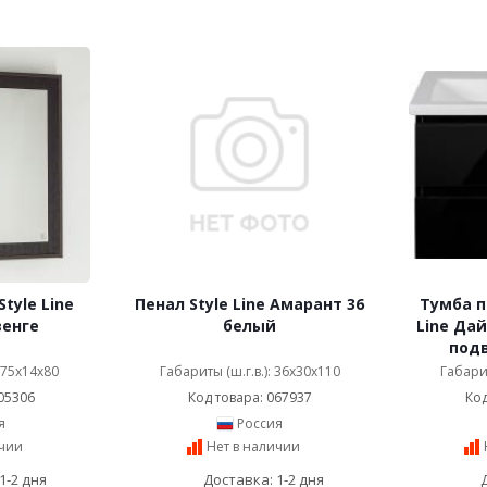
tyle Line
Пенал Style Line Амарант 36
Тумба п
венге
белый
Line Дай
подв
: 75x14x80
Габариты (ш.г.в.): 36x30x110
Габарит
05306
Код товара: 067937
Код
я
Россия
ичии
Нет в наличии
1-2 дня
Доставка: 1-2 дня