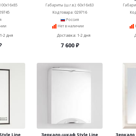
 100x16x85
Габариты (ш.г.в.): 60x16x83
Габарит
29745
Код товара: 029716
Код
я
Россия
ичии
Нет в наличии
1-2 дня
Доставка: 1-2 дня
₽
7 600
₽
tyle Line
Зеркало-шкаф Style Line
Зеркало 