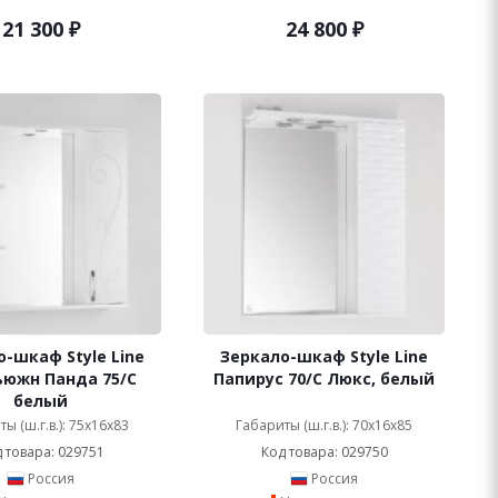
21 300
₽
24 800
₽
-шкаф Style Line
Зеркало-шкаф Style Line
ьюжн Панда 75/С
Папирус 70/С Люкс, белый
белый
ы (ш.г.в.): 75x16x83
Габариты (ш.г.в.): 70x16x85
 товара: 029751
Код товара: 029750
Россия
Россия