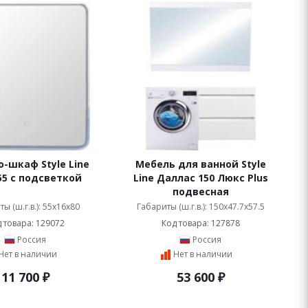
-шкаф Style Line
Мебель для ванной Style
55 с подсветкой
Line Даллас 150 Люкс Plus
подвесная
ы (ш.г.в.): 55x16x80
Габариты (ш.г.в.): 150x47.7x57.5
 товара: 129072
Код товара: 127878
Россия
Россия
Нет в наличии
Нет в наличии
11 700
₽
53 600
₽