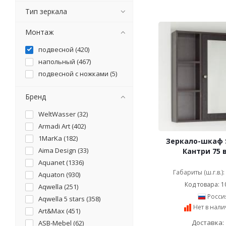
Тип зеркала
Монтаж
подвесной (
420
)
напольный (
467
)
подвесной с ножками (
5
)
Бренд
WeltWasser (
32
)
Armadi Art (
402
)
1MarKa (
182
)
Зеркало-шкаф S
Aima Design (
33
)
Кантри 75 
Aquanet (
1336
)
Габариты (ш.г.в.)
Aquaton (
930
)
Код товара: 1
Aqwella (
251
)
Росси
Aqwella 5 stars (
358
)
Нет в нал
Art&Max (
451
)
Доставка: 
ASB-Mebel (
62
)