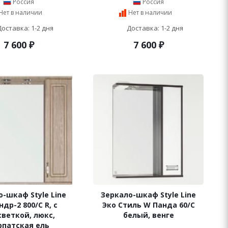
Россия
Россия
Нет в наличии
Нет в наличии
Доставка: 1-2 дня
Доставка: 1-2 дня
7 600
₽
7 600
₽
-шкаф Style Line
Зеркало-шкаф Style Line
др-2 800/С R, с
Эко Стиль W Панда 60/С
веткой, люкс,
белый, венге
рпатская ель