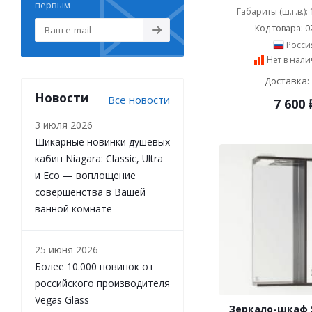
первым
Габариты (ш.г.в.):
Velvex (
97
)
Код товара: 0
Vigo (
160
)
Росси
Villeroy & Boch (
313
)
Нет в нал
Vincea (
210
)
VitrA (
23
)
Доставка: 
Новости
Vod-Ok (
279
)
Все новости
7 600
АВН (
6
)
3 июля 2026
Бриклаер (
293
)
Шикарные новинки душевых
Домино (
15
)
кабин Niagara: Classic, Ultra
СанТа (
451
)
и Eco — воплощение
Эстет (
51
)
совершенства в Вашей
AltroBagno (
23
)
ванной комнате
Alvaro Banos (
181
)
Eurolegno (
16
)
Inova (
28
)
25 июня 2026
Marco Visconi (
5
)
Более 10.000 новинок от
Owl 1975 (
159
)
российского производителя
Pelipal (
8
)
Vegas Glass
Зеркало-шкаф S