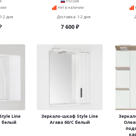
я
Россия
ичии
Нет в наличии
1-2 дня
Доставка: 1-2 дня
₽
7 600
₽
tyle Line
Зеркало-шкаф Style Line
Зеркало
С белый
Агава 60/С белый
Олеан
подс
ка