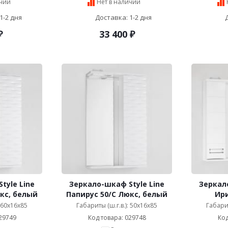
ичии
Нет в наличии
1-2 дня
Доставка: 1-2 дня
₽
33 400
₽
tyle Line
Зеркало-шкаф Style Line
Зеркало
кс, белый
Папирус 50/С Люкс, белый
Ири
: 60x16x85
Габариты (ш.г.в.): 50x16x85
Габарит
29749
Код товара: 029748
Код