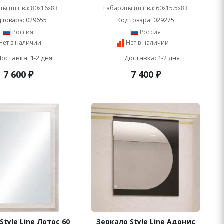
ы (ш.г.в.): 80x16x83
Габариты (ш.г.в.): 60x15.5x83
 товара: 029655
Код товара: 029275
Россия
Россия
Нет в наличии
Нет в наличии
Доставка: 1-2 дня
Доставка: 1-2 дня
7 600
₽
7 400
₽
Style Line Лотос 60
Зеркало Style Line Адонис