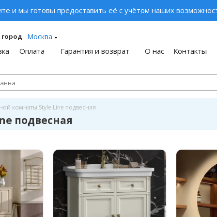
ите и мы готовы предоставить её с учётом наших возможност
Москва
 город
вка
Оплата
Гарантия и возврат
О нас
Контакты
ой комнаты Style Line подвесная
ine подвесная