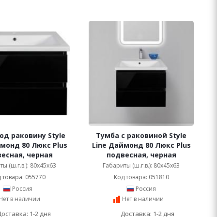
од раковину Style
Тумба с раковиной Style
монд 80 Люкс Plus
Line Даймонд 80 Люкс Plus
есная, черная
подвесная, черная
ы (ш.г.в.): 80x45x63
Габариты (ш.г.в.): 80x45x63
 товара: 055770
Код товара: 051810
Россия
Россия
Нет в наличии
Нет в наличии
Доставка: 1-2 дня
Доставка: 1-2 дня