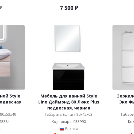
₽
7 500
₽
ной Style
Мебель для ванной Style
Зеркало
подвесная
Line Даймонд 80 Люкс Plus
Эко Ф
подвесная, черная
: 80x53x49
Габариты (ш.г.в.): 80x45x63
Габарит
48884
Код товара: 033990
Код
я
Россия