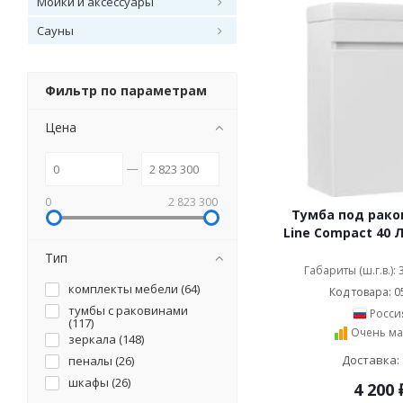
Мойки и аксессуары
Сауны
Фильтр по параметрам
Цена
0
2 823 300
Тумба под раков
Line Compact 40 
Тип
Габариты (ш.г.в.):
комплекты мебели (
64
)
Код товара: 0
тумбы с раковинами
Росси
(
117
)
Очень ма
зеркала (
148
)
Доставка: 
пеналы (
26
)
шкафы (
26
)
4 200