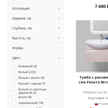
ASB-Woodline (
106
)
7 600
Коллекция
BelBagno (
1217
)
Belinza (
19
)
Ширина, см
Bellezza (
1127
)
Brevita (
289
)
Глубина, см
Caprigo (
127
)
Высота, см
Cerutti SPA (
68
)
Cezares (
161
)
Форма
Clarberg (
51
)
Colombo Design (
18
)
Цвет
Comforty (
384
)
бежевый (
4
)
Corozo (
112
)
белый (
223
)
Damixa (
5
)
Тумба с ракови
белый с венге (
9
)
De Aqua (
154
)
Line Рената 80 
белый с серым (
7
)
Demax (
9
)
белый со светлым
Devon&Devon (
1
)
Габариты (ш.г.в.)
деревом (
2
)
Diwo (
венге (
91
9
)
)
Код товара: 0
Dreja (
зеркальный (
158
)
10
)
Росси