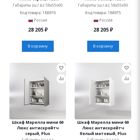
подвесная
подвесная
Габариты (ш.г.в.): 58x55x60
Габариты (ш.г.в.): 58x55x60
Код товара: 188976
Код товара: 188975
Россия
Россия
28 205
₽
28 205
₽
В корзину
В корзину
Шкаф Марелла мини 60
Шкаф Марелла мини 60
Люкс антискрейтч
Люкс антискрейтч
серый, Plus
белый матовый, Plus
Габариты (ш.г.в.):
Габариты (ш.г.в.):