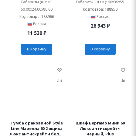
Plus подвесная
Габариты (ш.г.в.):
Габариты (ш.г.в.): 60x39x55
60.00x24.00x80.00
Код товара: 188950
Код товара: 188966
Россия
Россия
26 943
₽
11 530
₽
В корзину
В корзину
Тумба с раковиной Style
Шкаф Бергамо мини 60
Line Марелла 60 2 ящика
Люкс антискрейтч
Люкс антискрейтч белая
черный, Plus