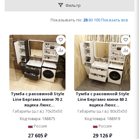
Фильтр
Показывать по:
28
60
100
Показать все
Тумба с раковиной Style
Тумба с раковиной Style
Line Бергамо мини 70 2
Line Бергамо мини 80 2
ящика Люкс
ящика Люкс
антискрейтч черная,
антискрейтч белая, Plus
Габариты (ш.г.в.): 70x35x50
Габариты (ш.г.в.): 80x35x50
Plus подвесная
подвесная
Код товара: 188875
Код товара: 188919
Россия
Россия
27 605
₽
29 126
₽