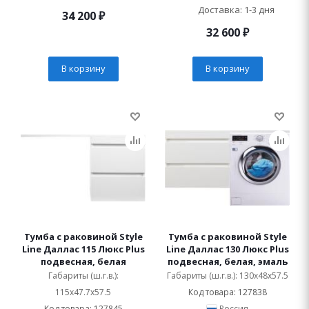
Доставка: 1-3 дня
34 200
₽
32 600
₽
В корзину
В корзину
Тумба с раковиной Style
Тумба с раковиной Style
Line Даллас 115 Люкс Plus
Line Даллас 130 Люкс Plus
подвесная, белая
подвесная, белая, эмаль
Габариты (ш.г.в.):
Габариты (ш.г.в.): 130x48x57.5
115x47.7x57.5
Код товара: 127838
Код товара: 127845
Россия