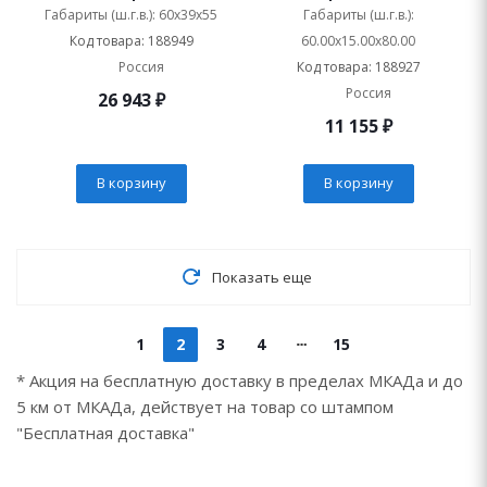
матовый, Plus подвесная
Габариты (ш.г.в.): 60x39x55
Габариты (ш.г.в.):
Код товара: 188949
60.00x15.00x80.00
Россия
Код товара: 188927
Россия
26 943
₽
11 155
₽
В корзину
В корзину
Показать еще
1
2
3
4
15
* Акция на бесплатную доставку в пределах МКАДа и до
5 км от МКАДа, действует на товар со штампом
"Бесплатная доставка"