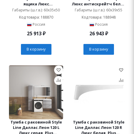
ящика Люкс
Люкс антискрейтч белая
антискрейтч белая, Plus
глянец, Plus подвесная
Габариты (ш.г.в.): 60x35x50
Габариты (ш.г.в.): 60x39x55
подвесная
Код товара: 188870
Код товара: 188948
Россия
Россия
25 913
₽
26 943
₽
В корзину
В корзину
Тумба с раковиной Style
Тумба с раковиной Style
Line Даллас Леон 120 L
Line Даллас Леон 120 R
Люкс серая, Plus
Люкс белая, Plus