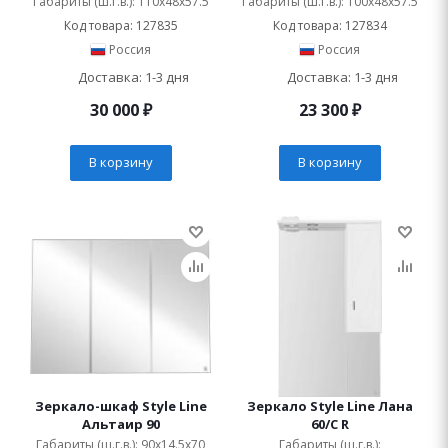
Габариты (ш.г.в.): 110x48x57.5
Габариты (ш.г.в.): 100x48x57.5
Код товара: 127835
Код товара: 127834
Россия
Россия
Доставка: 1-3 дня
Доставка: 1-3 дня
30 000
₽
23 300
₽
В корзину
В корзину
Зеркало-шкаф Style Line
Зеркало Style Line Лана
Альтаир 90
60/С R
Габариты (ш.г.в.): 90x14.5x70
Габариты (ш.г.в.):