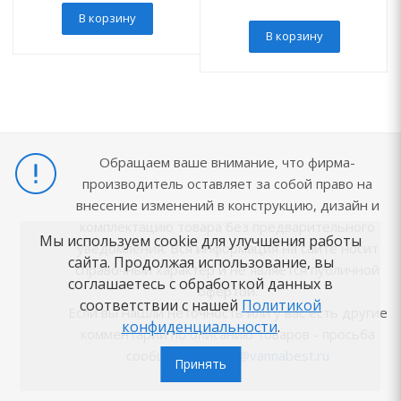
В корзину
В корзину
Обращаем ваше внимание, что фирма-
производитель оставляет за собой право на
внесение изменений в конструкцию, дизайн и
комплектацию товара без предварительного
Мы используем cookie для улучшения работы
уведомления. Вся информация на сайте носит
сайта. Продолжая использование, вы
справочный характер и не является публичной
соглашаетесь с обработкой данных в
офертой.
соответствии с нашей
Политикой
Если вы нашли неточность или у вас есть другие
конфиденциальности
.
комментарии по описанию товаров - просьба
сообщить на
info@vannabest.ru
Принять