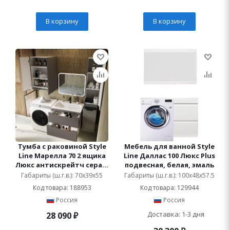
В корзину
В корзину
Тумба с раковиной Style
Мебель для ванной Style
Line Марелла 70 2 ящика
Line Даллас 100 Люкс Plus
Люкс антискрейтч серая,
подвесная, белая, эмаль
Plus подвесная
Габариты (ш.г.в.): 70x39x55
Габариты (ш.г.в.): 100x48x57.5
Код товара: 188953
Код товара: 129944
Россия
Россия
Доставка: 1-3 дня
28 090
₽