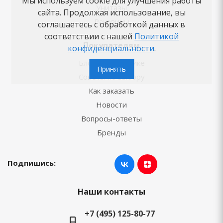
Мы используем cookie для улучшения работы
Унитазы
сайта. Продолжая использование, вы
Раковины
соглашаетесь с обработкой данных в
соответствии с нашей
Политикой
Покупателям
конфиденциальности
.
Блог о сантехнике
Принять
Советы по выбору
Как заказать
Новости
Вопросы-ответы
Бренды
Подпишись:
Наши контакты
+7 (495) 125-80-77