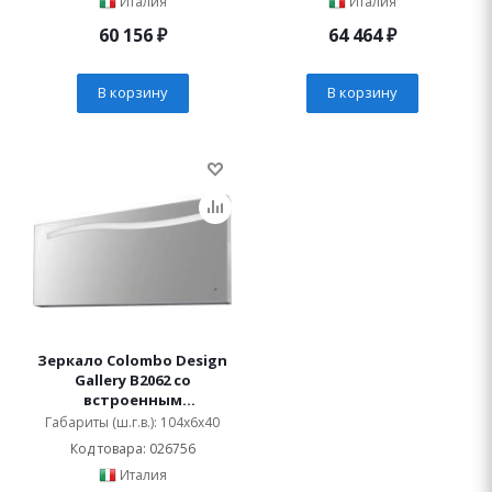
Италия
Италия
60 156
₽
64 464
₽
В корзину
В корзину
Зеркало Colombo Design
Gallery B2062 со
встроенным
светильником
Габариты (ш.г.в.): 104x6x40
Код товара: 026756
Италия