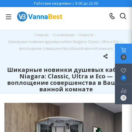
Работаем ежедневно с 9-00 до 22-00
Главная
-
О компании
-
Новости
-
Шикарные новинки душевых кабин Niagara: Classic, Ultra и Eco —
воплощение совершенства в Вашей ванной комнате
0
Шикарные новинки душевых кабин
Niagara: Classic, Ultra и Eco —
0
воплощение совершенства в Вашей
ванной комнате
0