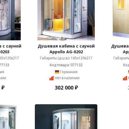
 с сауной
Душевая кабина с сауной
Душевая
-0203
Appollo AG-0202
Ap
165x120x217
Габариты (д.ш.в.): 165x120x217
Габариты
77133
Код товара: 077132
Код
ия
Германия
ичии
Нет в наличии
₽
302 000
₽