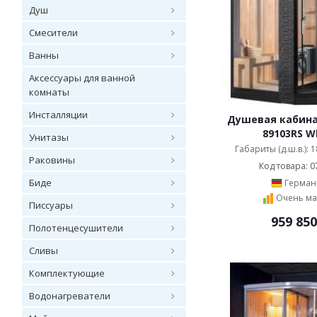
Душ
Смесители
Ванны
Аксессуары для ванной
комнаты
Инсталляции
Душевая кабина 
89103RS W
Унитазы
Габариты (д.ш.в.): 
Раковины
Код товара: 0
Биде
Герман
Очень ма
Писсуары
959 850
Полотенцесушители
Сливы
Комплектующие
Водонагреватели