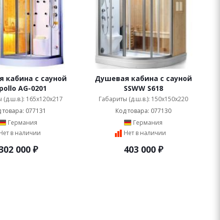
 кабина с сауной
Душевая кабина с сауной
pollo AG-0201
SSWW S618
 (д.ш.в.): 165x120x217
Габариты (д.ш.в.): 150x150x220
 товара: 077131
Код товара: 077130
Германия
Германия
Нет в наличии
Нет в наличии
302 000
₽
403 000
₽