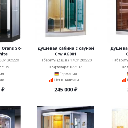
Orans SR-
Душевая кабина с сауной
Душевая
hite
Crw AG001
180x130x220
Габариты (д.ш.в.): 170x120x220
Габариты
77135
Код товара: 077137
Код
ия
Германия
ло
Нет в наличии
₽
245 000
₽