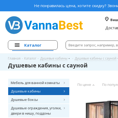
Не понравилась цена, хотите скидку? Звон
Ваш
Доста
Каталог
Главная
-
Каталог
-
Душевые кабины
-
Душевые кабины с сауной
Душевые кабины с сауной
Мебель для ванной комнаты
По цене
По попул
Душевые кабины
Душевые боксы
Душевые ограждения, уголки,
двери в нишу, поддоны