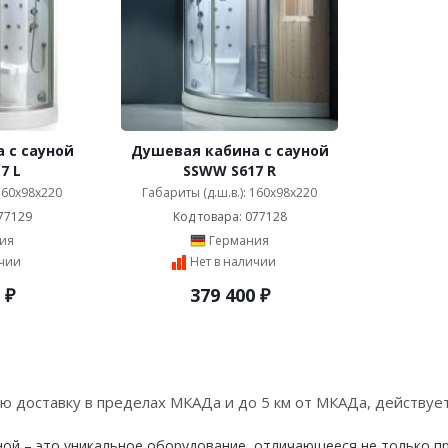
 с сауной
Душевая кабина с сауной
7 L
SSWW S617 R
 160x98x220
Габариты (д.ш.в.): 160x98x220
77129
Код товара: 077128
ия
Германия
ичии
Нет в наличии
₽
379 400
₽
ую доставку в пределах МКАДа и до 5 км от МКАДа, действует
ной – это уникальное оборудование, отличающееся не только 