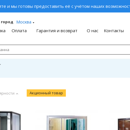
ите и мы готовы предоставить её с учётом наших возможност
Москва
 город
вка
Оплата
Гарантия и возврат
О нас
Контакты
Акционный товар
ярности