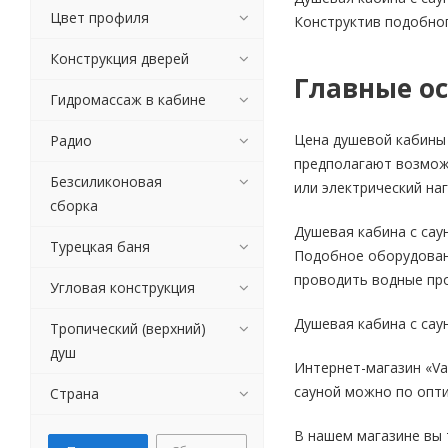
Цвет профиля
Конструктив подобног
Конструкция дверей
Главные о
Гидромассаж в кабине
Цена душевой кабины 
Радио
предполагают возмож
Безсиликоновая
или электрический на
сборка
Душевая кабина с са
Турецкая баня
Подобное оборудовани
проводить водные про
Угловая конструкция
Душевая кабина с сау
Тропический (верхний)
душ
Интернет-магазин «Va
сауной можно по опти
Страна
В нашем магазине вы 