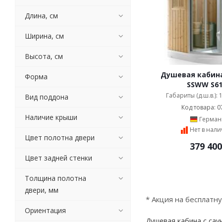
Длина, см
Ширина, см
Высота, см
Душевая кабина
Форма
SSWW S61
Габариты (д.ш.в.):
Вид поддона
Код товара: 0
Наличие крыши
Герман
Нет в нал
Цвет полотна двери
379 400
Цвет задней стенки
Толщина полотна
двери, мм
* Акция на бесплатн
Ориентация
Душевая кабина с сау