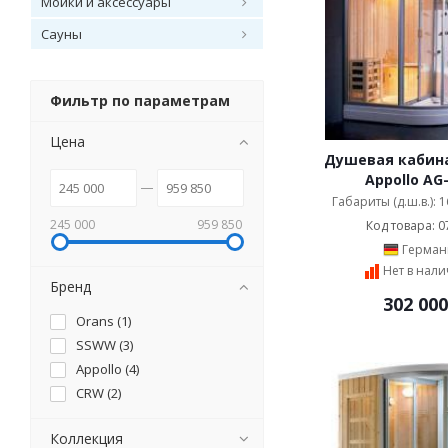
Мойки и аксессуары
Сауны
Фильтр по параметрам
Цена
Душевая кабина
Appollo AG
Габариты (д.ш.в.): 
245 000
959 850
Код товара: 0
Герман
Нет в нал
Бренд
302 000
Orans (
1
)
SSWW (
3
)
Appollo (
4
)
CRW (
2
)
Коллекция