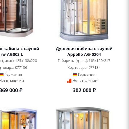
 кабина с сауной
Душевая кабина с сауной
Crw AG003 L
Appollo AG-0204
 (д.ш.в.): 185x138x220
Габариты (д.ш.в.): 165x120x217
 товара: 077136
Код товара: 077134
Германия
Германия
Нет в наличии
Нет в наличии
369 000
₽
302 000
₽