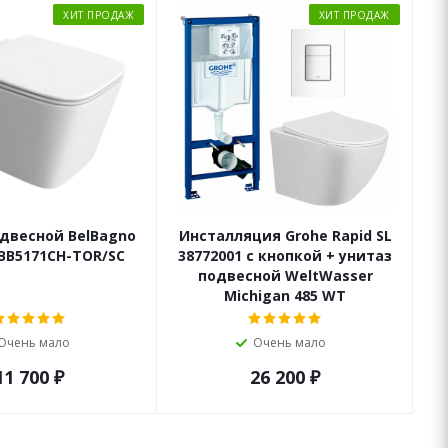
ХИТ ПРОДАЖ
ХИТ ПРОДАЖ
двесной BelBagno
Инсталляция Grohe Rapid SL
 BB5171CH-TOR/SC
38772001 с кнопкой + унитаз
подвесной WeltWasser
Michigan 485 WT
Очень мало
Очень мало
11 700
₽
26 200
₽