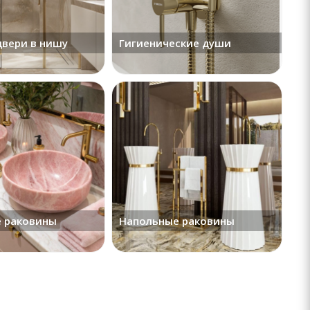
вери в нишу
Гигиенические души
 раковины
Напольные раковины