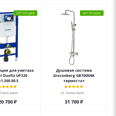
ХИТ ПРОДАЖ
ХИТ ПРОДАЖ
ция для унитаза
Душевая система
t Duofix UP320
Grocenberg GB7005NK
11.300.00.5
термостат
Очень мало
Очень мало
20 700
₽
31 700
₽