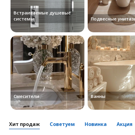
Встраиваемые душевые
системы
Подвесные унитаз
Смесители
Ванны
Хит продаж
Советуем
Новинка
Акция