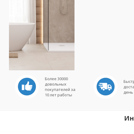
Более 30000
Быст
довольных
дост
покупателей за
день
10 лет работы
Ин