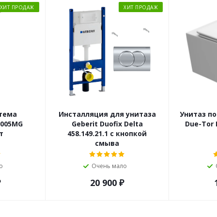
ХИТ ПРОДАЖ
ХИТ ПРОДАЖ
тема
Инсталляция для унитаза
Унитаз по
7005MG
Geberit Duofix Delta
Due-Tor
т
458.149.21.1 с кнопкой
смыва
о
Очень мало
₽
20 900
₽