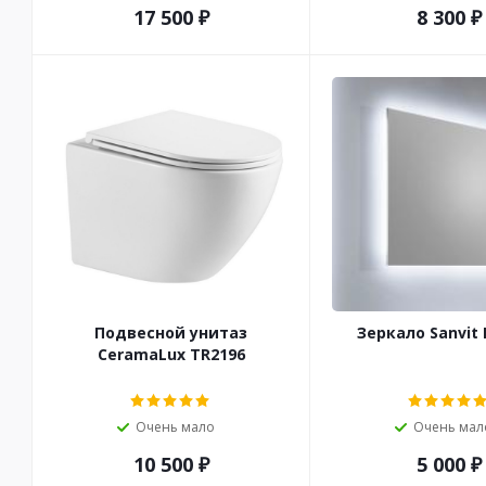
17 500
₽
8 300
₽
Подвесной унитаз
Зеркало Sanvit 
CeramaLux TR2196
Очень мало
Очень мал
10 500
₽
5 000
₽