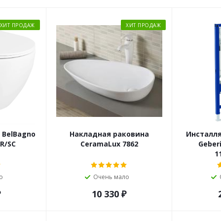
ХИТ ПРОДАЖ
ХИТ ПРОДАЖ
 BelBagno
Накладная раковина
Инсталля
R/SC
CeramaLux 7862
Geberi
1
о
Очень мало
₽
10 330
₽