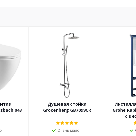
нитаз
Душевая стойка
Инсталля
zbach 043
Grocenberg GB7099CR
Grohe Rapi
с кн
о
Очень мало