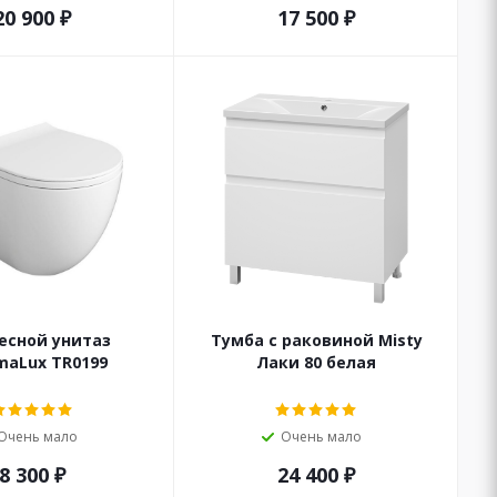
20 900
₽
17 500
₽
есной унитаз
Тумба с раковиной Misty
maLux TR0199
Лаки 80 белая
Очень мало
Очень мало
8 300
₽
24 400
₽