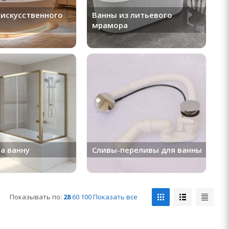
 искусственного
Ванны из литьевого
мрамора
а ванну
Сливы-переливы для ванны
Показывать по:
28
60
100
Показать все