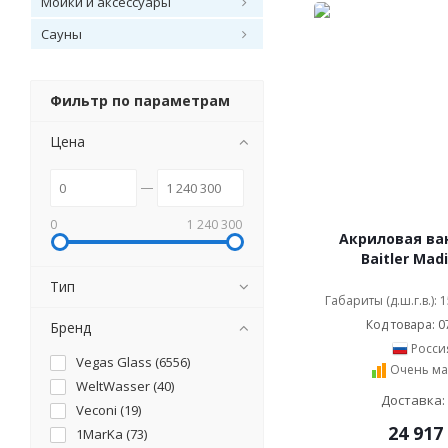
Мойки и аксессуары
Сауны
Фильтр по параметрам
Цена
0
1 240 300
Акриловая ван
Baitler Mad
Тип
Габариты (д.ш.г.в.):
Код товара: 0
Бренд
Росси
Vegas Glass (
6556
)
Очень ма
WeltWasser (
40
)
Доставка:
Veconi (
19
)
24 917
1MarKa (
73
)