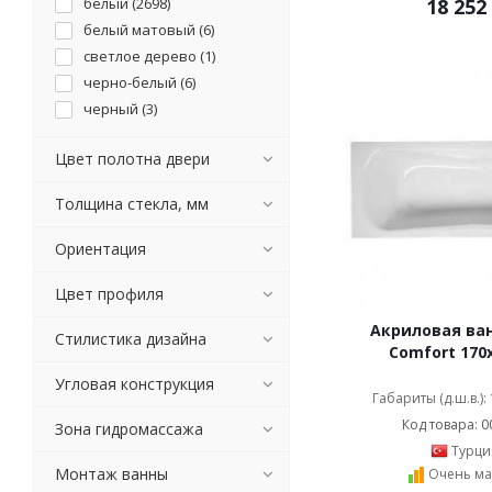
белый (
2698
)
18 252
Damixa (
2
)
белый матовый (
6
)
Duravit (
21
)
светлое дерево (
1
)
Eago (
16
)
черно-белый (
6
)
Elegansa (
11
)
черный (
3
)
Esbano (
2
)
Excellent (
153
)
Цвет полотна двери
Frank (
10
)
Толщина стекла, мм
GEMY (
135
)
Grossman (
28
)
Ориентация
GuteWetter (
378
)
Huppe (
1
)
Цвет профиля
Iddis (
7
)
Акриловая ван
Jacob Delafon (
31
)
Стилистика дизайна
Comfort 170
Jacuzzi (
15
)
Угловая конструкция
Jika (
15
)
Габариты (д.ш.в.):
Kaldewei (
58
)
Код товара: 0
Зона гидромассажа
Kerasan (
3
)
Турци
Kermi (
4
)
Монтаж ванны
Очень ма