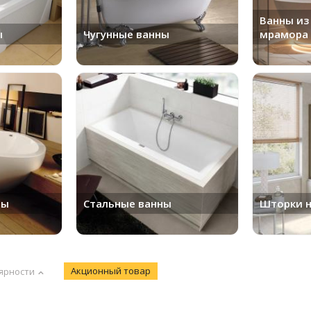
Ванны из
ы
Чугунные ванны
мрамора
ны
Стальные ванны
Шторки н
Акционный товар
ярности