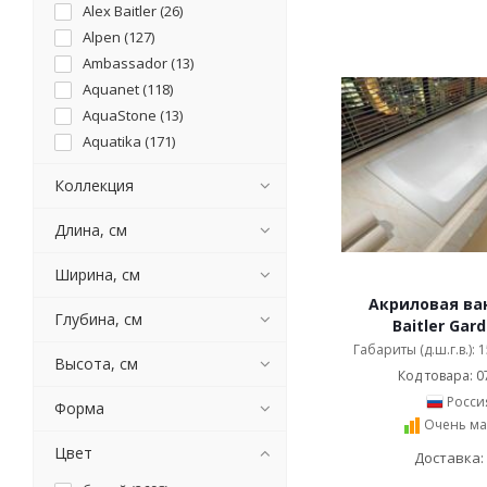
Alex Baitler (
26
)
Alpen (
127
)
Ambassador (
13
)
Aquanet (
118
)
AquaStone (
13
)
Aquatika (
171
)
Astra-Form (
29
)
Коллекция
Banff (
7
)
Bas (
102
)
Длина, см
BelBagno (
111
)
Bellrado (
36
)
Ширина, см
Berges (
5
)
Акриловая ван
Глубина, см
Besco (
101
)
Baitler Gard
BLB (
18
)
Габариты (д.ш.г.в.):
Высота, см
Bravat (
7
)
Код товара: 0
Byon Technologies (
9
)
Росси
Форма
Очень ма
Castalia (
18
)
Цвет
Cerutti SPA (
9
)
Доставка:
Cezares (
116
)