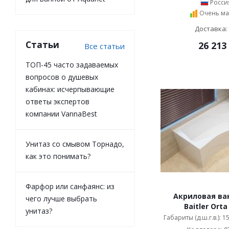
Росси
Bolu (
2
)
Очень ма
Golf (
5
)
Доставка:
Hafa (
18
)
Статьи
26 213
Все статьи
Koller Pool (
12
)
Recor (
25
)
ТОП-45 часто задаваемых
Sanindusa (
3
)
вопросов о душевых
Santek (
19
)
кабинах: исчерпывающие
Kolpa San (
93
)
ответы экспертов
Sturm (
12
)
компании VannaBest
Am.Pm (
11
)
Унитаз со смывом Торнадо,
как это понимать?
Фарфор или санфаянс: из
Акриловая ван
чего лучше выбрать
Baitler Orta
унитаз?
Габариты (д.ш.г.в.): 