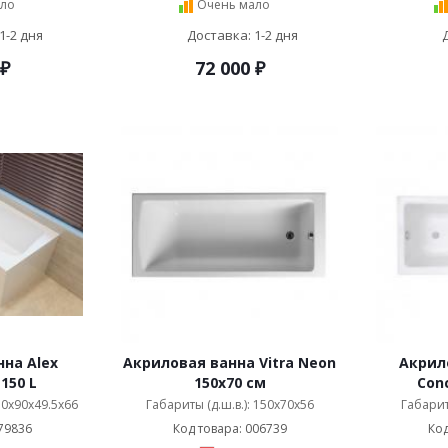
ло
Очень мало
1-2 дня
Доставка: 1-2 дня
₽
72 000
₽
на Alex
Акриловая ванна Vitra Neon
Акрило
 150 L
150x70 см
Con
150x90x49.5x66
Габариты (д.ш.в.): 150x70x56
Габарит
79836
Код товара: 006739
Код