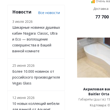
Очень ма
SSWW (
60
)
Stworki (
14
)
Доставка: 
Новости
Все новости
Taliente (
11
)
77 700
Timo (
14
)
3 июля 2026
Triton (
144
)
Шикарные новинки душевых
Vagnerplast (
50
)
кабин Niagara: Classic, Ultra
Vannesa (
22
)
и Eco — воплощение
VAYER (
38
)
совершенства в Вашей
Villeroy & Boch (
34
)
ванной комнате
Vincea (
10
)
Vispool (
16
)
25 июня 2026
VitrA (
32
)
Более 10.000 новинок от
Wachter (
36
)
российского производителя
Wasserkraft (
26
)
Vegas Glass
Акватек (
59
)
Акриловая ван
Эстет (
16
)
Baitler Orta
Akrilan (
33
)
12 июня 2026
Габариты (д.ш.г.в.): 
Alvaro Banos (
9
)
10 новых коллекций мебели
Код товара: 0
Appollo (
42
)
для ванной от Aquanet