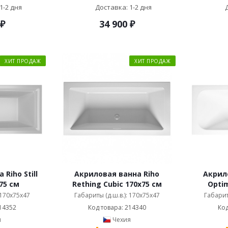
1-2 дня
Доставка: 1-2 дня
₽
34 900
₽
ХИТ ПРОДАЖ
ХИТ ПРОДАЖ
Riho Still
Акриловая ванна Riho
Акрило
75 см
Rething Cubic 170x75 см
Opti
 170x75x47
Габариты (д.ш.в.): 170x75x47
Габарит
14352
Код товара: 214340
Код
я
Чехия