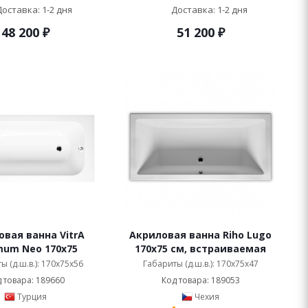
Доставка: 1-2 дня
Доставка: 1-2 дня
48 200
₽
51 200
₽
вая ванна VitrA
Акриловая ванна Riho Lugo
mum Neo 170x75
170x75 см, встраиваемая
ы (д.ш.в.): 170x75x56
Габариты (д.ш.в.): 170x75x47
 товара: 189660
Код товара: 189053
Турция
Чехия