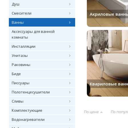
Душ
Смесители
Акриловые ванн
Ванны
Аксессуары для ванной
комнаты
Инсталляции
Унитазы
Раковины
Биде
Писсуары
Квариловые ван
Полотенцесушители
Сливы
Комплектующие
По цене
По попул
Водонагреватели