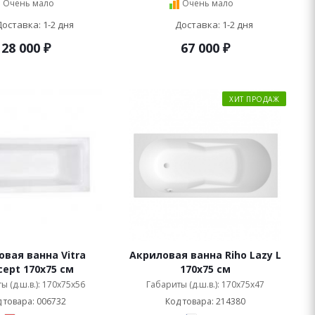
Очень мало
Очень мало
Доставка: 1-2 дня
Доставка: 1-2 дня
28 000
₽
67 000
₽
ХИТ ПРОДАЖ
вая ванна Vitra
Акриловая ванна Riho Lazy L
cept 170x75 см
170x75 см
ы (д.ш.в.): 170x75x56
Габариты (д.ш.в.): 170x75x47
 товара: 006732
Код товара: 214380