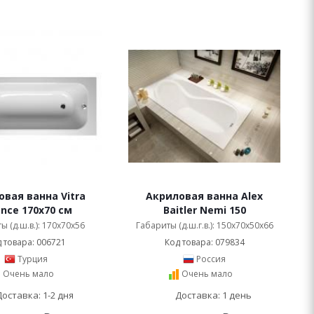
вая ванна Vitra
Акриловая ванна Alex
ance 170x70 см
Baitler Nemi 150
ы (д.ш.в.): 170x70x56
Габариты (д.ш.г.в.): 150x70x50x66
 товара: 006721
Код товара: 079834
Турция
Россия
Очень мало
Очень мало
Доставка: 1-2 дня
Доставка: 1 день