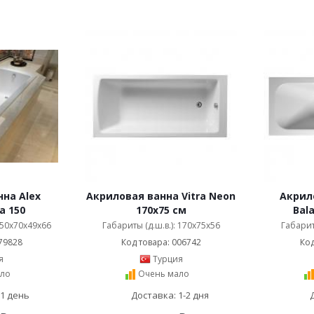
на Alex
Акриловая ванна Vitra Neon
Акрило
a 150
170x75 см
Bal
 150x70x49x66
Габариты (д.ш.в.): 170x75x56
Габарит
79828
Код товара: 006742
Код
я
Турция
ло
Очень мало
 1 день
Доставка: 1-2 дня