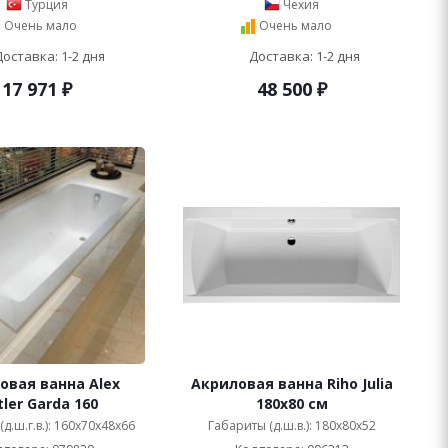
Турция
Чехия
Очень мало
Очень мало
Доставка: 1-2 дня
Доставка: 1-2 дня
17 971
₽
48 500
₽
овая ванна Alex
Акриловая ванна Riho Julia
tler Garda 160
180x80 см
д.ш.г.в.): 160x70x48x66
Габариты (д.ш.в.): 180x80x52