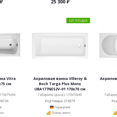
₽
25 300
₽
ХИТ ПРОДАЖ
на Vitra
Акриловая ванна Villeroy &
Акрилова
x75 см
Boch Targa Plus Mono
UBA177NES2V-01 170x70 см
 170x75x56
Габариты (д.ш.в.): 170x70x45
Габарит
06726
Код товара: 219379
Код
я
Германия
ло
Очень мало