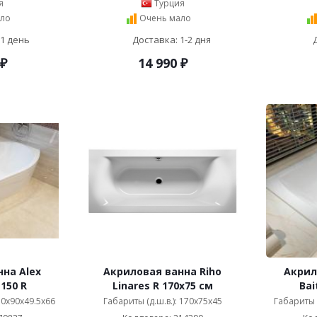
я
Турция
ло
Очень мало
 1 день
Доставка: 1-2 дня
₽
14 990
₽
на Alex
Акриловая ванна Riho
Акрил
 150 R
Linares R 170x75 см
Bai
150x90x49.5x66
Габариты (д.ш.в.): 170x75x45
Габариты (