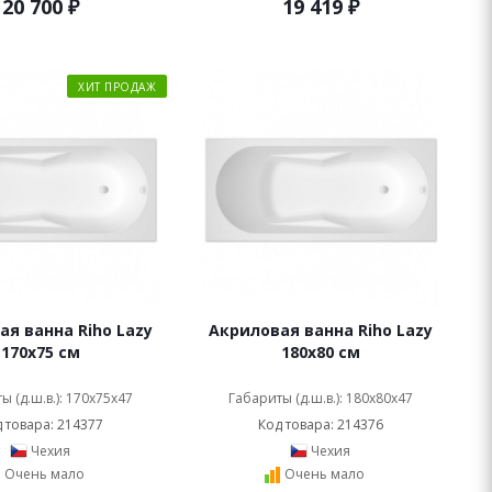
20 700
₽
19 419
₽
ХИТ ПРОДАЖ
я ванна Riho Lazy
Акриловая ванна Riho Lazy
170x75 см
180x80 см
ы (д.ш.в.): 170x75x47
Габариты (д.ш.в.): 180x80x47
 товара: 214377
Код товара: 214376
Чехия
Чехия
Очень мало
Очень мало