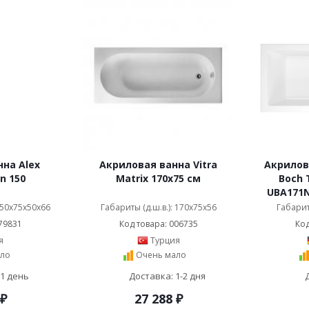
на Alex
Акриловая ванна Vitra
Акрилова
in 150
Matrix 170x75 см
Boch 
UBA171N
 150x75x50x66
Габариты (д.ш.в.): 170x75x56
Габарит
79831
Код товара: 006735
Код
я
Турция
ло
Очень мало
 1 день
Доставка: 1-2 дня
₽
27 288
₽