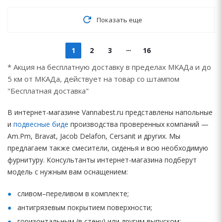
Показать еще
1
2
3
16
* Акция на бесплатную доставку в пределах МКАДа и до
5 км от МКАДа, действует на товар со штампом
"Бесплатная доставка"
В интернет-магазине Vannabest.ru представлены напольные
и
подвесные биде
производства проверенных компаний —
Am.Pm, Bravat, Jacob Delafon, Cersanit и других. Мы
предлагаем также смесители, сиденья и всю необходимую
фурнитуру. Консультанты интернет-магазина подберут
модель с нужным вам оснащением:
сливом–переливом в комплекте;
антигрязевым покрытием поверхности;
горизонтальным (в стену) или другим выпуском;