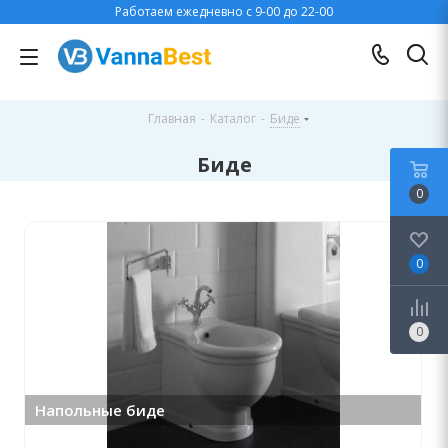
Работаем ежедневно с 9-00 до 22-00
Главная
-
Каталог
-
Биде
Биде
0
0
0
Напольные биде