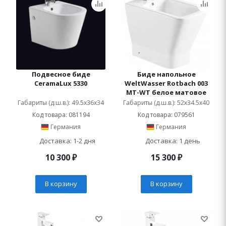
Подвесное биде
Биде напольное
CeramaLux 5330
WeltWasser Rotbach 003
MT-WT белое матовое
Габариты (д.ш.в.): 49.5x36x34
Габариты (д.ш.в.): 52x34.5x40
Код товара: 081194
Код товара: 079561
Германия
Германия
Доставка: 1-2 дня
Доставка: 1 день
10 300
₽
15 300
₽
В корзину
В корзину