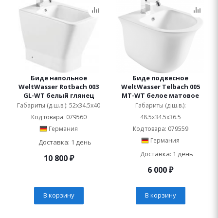
Биде напольное
Биде подвесное
WeltWasser Rotbach 003
WeltWasser Telbach 005
GL-WT белый глянец
MT-WT белое матовое
Габариты (д.ш.в.): 52x34.5x40
Габариты (д.ш.в.):
Код товара: 079560
48.5x34.5x36.5
Германия
Код товара: 079559
Германия
Доставка: 1 день
Доставка: 1 день
10 800
₽
6 000
₽
В корзину
В корзину