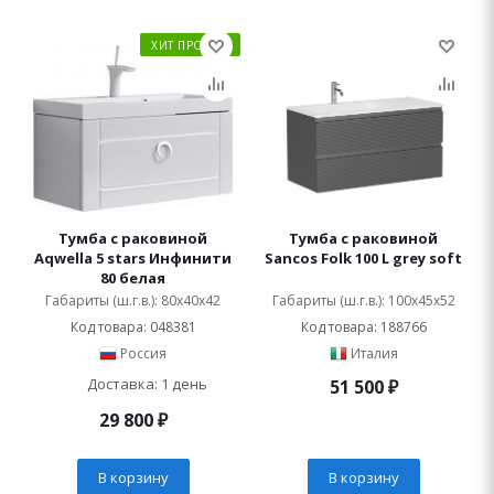
ХИТ ПРОДАЖ
Тумба с раковиной
Тумба с раковиной
Aqwella 5 stars Инфинити
Sancos Folk 100 L grey soft
80 белая
Габариты (ш.г.в.): 80x40x42
Габариты (ш.г.в.): 100x45x52
Код товара: 048381
Код товара: 188766
Россия
Италия
Доставка: 1 день
51 500
₽
29 800
₽
В корзину
В корзину