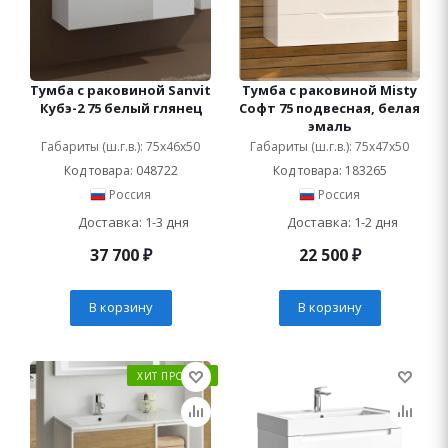
Тумба с раковиной Sanvit
Тумба с раковиной Misty
Кубэ-2 75 белый глянец
Софт 75 подвесная, белая
эмаль
Габариты (ш.г.в.): 75x46x50
Габариты (ш.г.в.): 75x47x50
Код товара: 048722
Код товара: 183265
Россия
Россия
Доставка: 1-3 дня
Доставка: 1-2 дня
37 700
₽
22 500
₽
В корзину
В корзину
ХИТ ПРОДАЖ