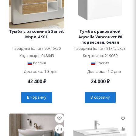
Тумба с раковиной Sanvit
Тумба с раковиной
Мэри-4 90 L
Aqwella Vancouver 80
подвесная, белая
Габариты (ш.г.в.): 90x46x50
Габариты (ш.г.в.): 81x45.5x53
Код товара: 048643
Код товара: 219069
Россия
Россия
Доставка: 1-3 дня
Доставка: 1-2 дня
42 400
₽
24 000
₽
В корзину
В корзину