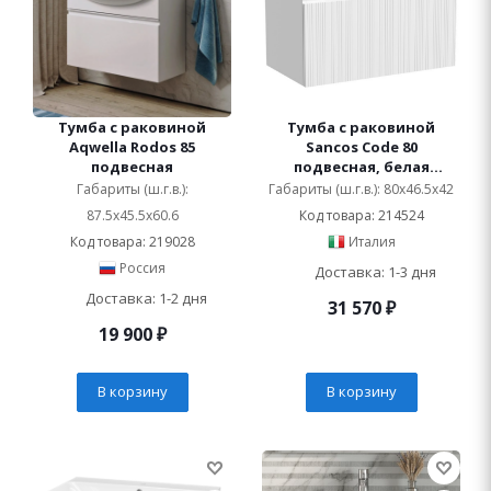
Тумба с раковиной
Тумба с раковиной
Aqwella Rodos 85
Sancos Code 80
подвесная
подвесная, белая
матовая, раковина белая
Габариты (ш.г.в.):
Габариты (ш.г.в.): 80x46.5x42
87.5x45.5x60.6
Код товара: 214524
Код товара: 219028
Италия
Россия
Доставка: 1-3 дня
Доставка: 1-2 дня
31 570
₽
19 900
₽
В корзину
В корзину