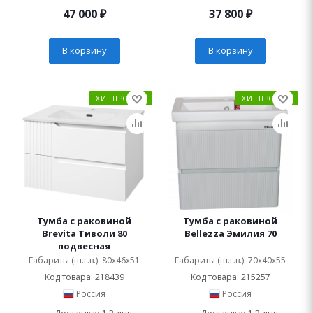
47 000
₽
37 800
₽
В корзину
В корзину
ХИТ ПРОДАЖ
ХИТ ПРОДАЖ
Тумба с раковиной
Тумба с раковиной
Brevita Тиволи 80
Bellezza Эмилия 70
подвесная
Габариты (ш.г.в.): 80x46x51
Габариты (ш.г.в.): 70x40x55
Код товара: 218439
Код товара: 215257
Россия
Россия