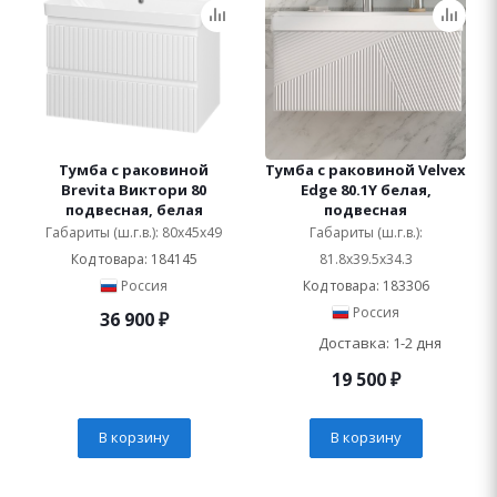
Тумба с раковиной
Тумба с раковиной Velvex
Brevita Виктори 80
Edge 80.1Y белая,
подвесная, белая
подвесная
Габариты (ш.г.в.): 80x45x49
Габариты (ш.г.в.):
Код товара: 184145
81.8x39.5x34.3
Россия
Код товара: 183306
Россия
36 900
₽
Доставка: 1-2 дня
19 500
₽
В корзину
В корзину