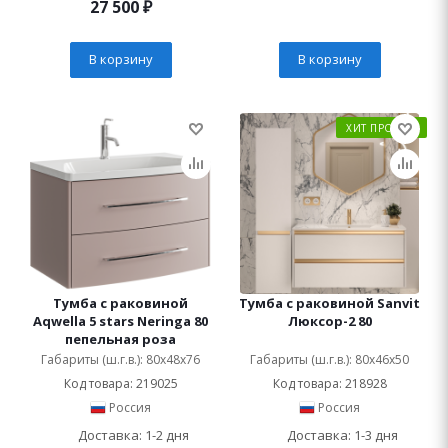
27 500
₽
В корзину
В корзину
ХИТ ПРОДАЖ
Тумба с раковиной
Тумба с раковиной Sanvit
Aqwella 5 stars Neringa 80
Люксор-2 80
пепельная роза
Габариты (ш.г.в.): 80x48x76
Габариты (ш.г.в.): 80x46x50
Код товара: 219025
Код товара: 218928
Россия
Россия
Доставка: 1-2 дня
Доставка: 1-3 дня