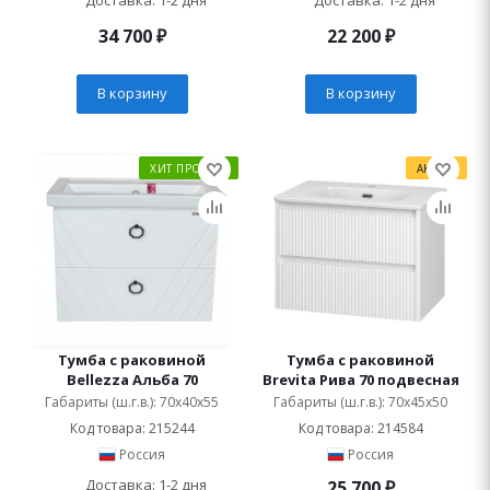
Доставка: 1-2 дня
Доставка: 1-2 дня
34 700
₽
22 200
₽
В корзину
В корзину
ХИТ ПРОДАЖ
АКЦИЯ
Тумба с раковиной
Тумба с раковиной
Bellezza Альба 70
Brevita Рива 70 подвесная
Габариты (ш.г.в.): 70x40x55
Габариты (ш.г.в.): 70x45x50
Код товара: 215244
Код товара: 214584
Россия
Россия
Доставка: 1-2 дня
25 700
₽