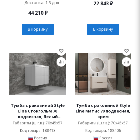
Доставка: 1-3 дня
22 843
₽
44 210
₽
В корзину
В корзину
Тумба с раковиной Style
Тумба с раковиной Style
Line Стокгольм 70
Line Матис 70 подвесная,
подвесная, белый
крем
рифленый софт
Габариты (ш.г.в.): 70x45x57
Габариты (ш.г.в.): 70x45x57
Код товара: 188413
Код товара: 188406
Россия
Россия