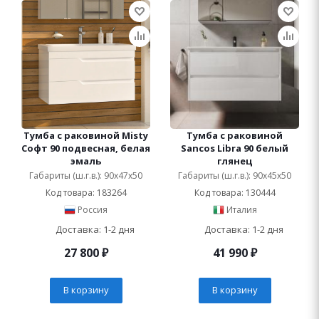
Тумба с раковиной Misty
Тумба с раковиной
Софт 90 подвесная, белая
Sancos Libra 90 белый
эмаль
глянец
Габариты (ш.г.в.): 90x47x50
Габариты (ш.г.в.): 90x45x50
Код товара: 183264
Код товара: 130444
Россия
Италия
Доставка: 1-2 дня
Доставка: 1-2 дня
27 800
₽
41 990
₽
В корзину
В корзину