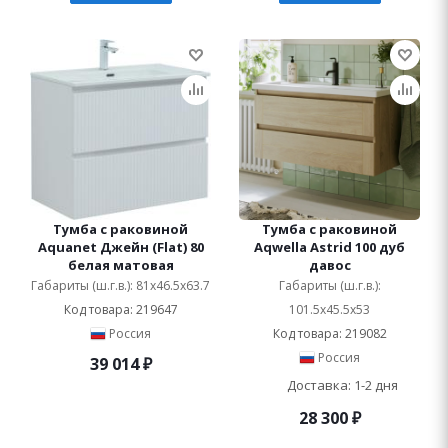
Тумба с раковиной
Тумба с раковиной
Aquanet Джейн (Flat) 80
Aqwella Astrid 100 дуб
белая матовая
давос
Габариты (ш.г.в.): 81x46.5x63.7
Габариты (ш.г.в.):
Код товара: 219647
101.5x45.5x53
Россия
Код товара: 219082
Россия
39 014
₽
Доставка: 1-2 дня
28 300
₽