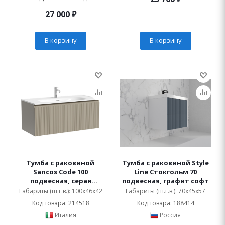
27 000
₽
В корзину
В корзину
Тумба с раковиной
Тумба с раковиной Style
Sancos Code 100
Line Стокгольм 70
подвесная, серая
подвесная, графит софт
платина, раковина белая
Габариты (ш.г.в.): 100x46x42
Габариты (ш.г.в.): 70x45x57
Код товара: 214518
Код товара: 188414
Италия
Россия