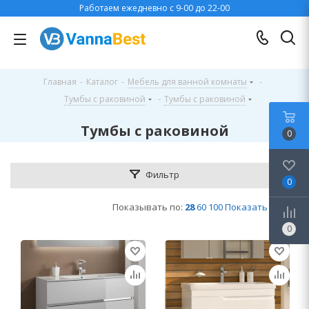
Работаем ежедневно с 9-00 до 22-00
Главная
-
Каталог
-
Мебель для ванной комнаты
-
Тумбы с раковиной
-
Тумбы с раковиной
Тумбы с раковиной
0
Фильтр
0
Показывать по:
28
60
100
Показать все
0