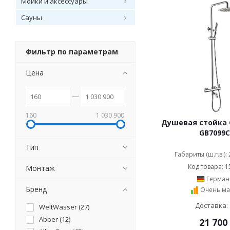
Мойки и аксессуары
Сауны
Фильтр по параметрам
Цена
160
1 030 900
Душевая стойка 
GB7099
Тип
Габариты (ш.г.в.):
Код товара: 1
Монтаж
Герман
Бренд
Очень ма
Доставка: 
WeltWasser (
27
)
Abber (
12
)
21 700