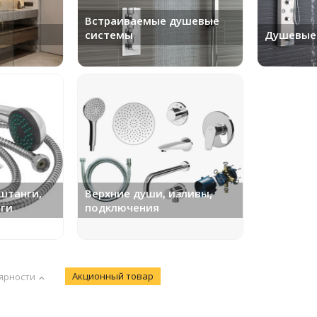
Встраиваемые душевые
системы
Душевые
штанги,
Верхние души, изливы,
нги
подключения
Акционный товар
ярности