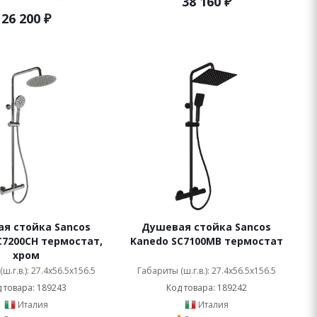
38 160
₽
26 200
₽
я стойка Sancos
Душевая стойка Sancos
C7200CH термостат,
Kanedo SC7100MB термостат
хром
ш.г.в.): 27.4x56.5x156.5
Габариты (ш.г.в.): 27.4x56.5x156.5
 товара: 189243
Код товара: 189242
Италия
Италия