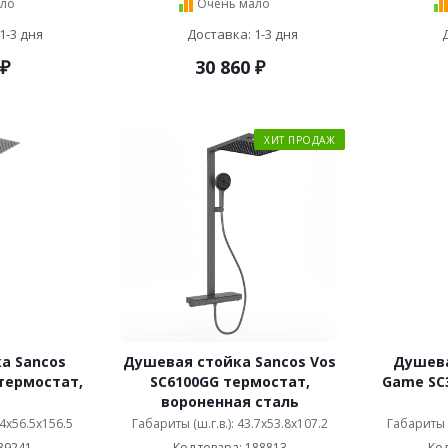
ло
Очень мало
1-3 дня
Доставка: 1-3 дня
₽
30 860
₽
ХИТ ПРОДАЖ
а Sancos
Душевая стойка Sancos Vos
Душева
термостат,
SC6100GG термостат,
Game SC
вороненная сталь
.4x56.5x156.5
Габариты (ш.г.в.): 43.7x53.8x107.2
Габариты (
89241
Код товара: 188813
Код