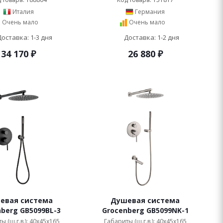
Италия
Германия
Очень мало
Очень мало
Доставка: 1-3 дня
Доставка: 1-2 дня
34 170
₽
26 880
₽
евая система
Душевая система
berg GB5099BL-3
Grocenberg GB5099NK-1
ы (ш.г.в.): 40x45x165
Габариты (ш.г.в.): 40x45x165