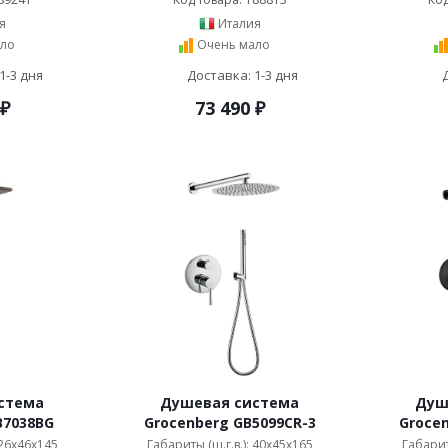
я
Италия
ло
Очень мало
1-3 дня
Доставка: 1-3 дня
₽
73 490
₽
стема
Душевая система
Душ
B7038BG
Grocenberg GB5099CR-3
Grocen
 26x46x145
Габариты (ш.г.в.): 40x45x165
Габарит