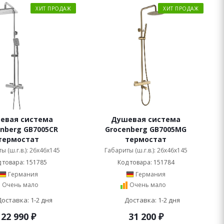
ХИТ ПРОДАЖ
ХИТ ПРОДАЖ
евая система
Душевая система
nberg GB7005CR
Grocenberg GB7005MG
термостат
термостат
ы (ш.г.в.): 26x46x145
Габариты (ш.г.в.): 26x46x145
 товара: 151785
Код товара: 151784
Германия
Германия
Очень мало
Очень мало
Доставка: 1-2 дня
Доставка: 1-2 дня
22 990
₽
31 200
₽