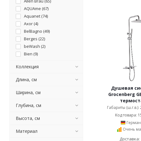
Allen Brau (
65
)
AQUAme (
67
)
Aquanet (
74
)
Axor (
4
)
BelBagno (
49
)
Berges (
22
)
beWash (
2
)
Bien (
9
)
Black&White (
35
)
Коллекция
Boch mann (
15
)
Boheme (
401
)
Длина, см
Bossini (
80
)
Душевая си
Bravat (
55
)
Ширина, см
Grocenberg G
Bronze de Luxe (
67
)
термост
Глубина, см
Bugnatese (
8
)
Габариты (ш.г.в.):
Caprigo (
12
)
Код товара: 1
Высота, см
Cerutti SPA (
5
)
Герман
Cezares (
159
)
Очень ма
Материал
Clever (
39
)
Доставка: 