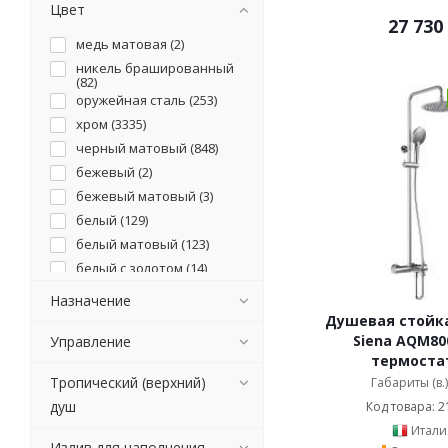
Цвет
D&K (
43
)
27 730
Damixa (
85
)
медь матовая (
2
)
Decoroom (
3
)
никель брашированный
(
82
)
Devon&Devon (
4
)
оружейная сталь (
253
)
Duravit (
4
)
хром (
3335
)
Esko (
35
)
черный матовый (
848
)
Excellent (
4
)
бежевый (
2
)
Faop (
9
)
бежевый матовый (
3
)
Fiore (
78
)
белый (
129
)
Ganzer (
15
)
белый матовый (
123
)
Gappo (
61
)
белый с золотом (
14
)
GPD (
22
)
белый с красным (
2
)
Grocenberg (
132
)
Назначение
белый с синим (
2
)
Душевая стойк
Grohe (
419
)
белый с хромом (
237
)
Siena AQM80
Управление
Haiba (
42
)
термоста
бронзовый (
362
)
Hansa (
2
)
Тропический (верхний)
Габариты (в.)
бронзовый с белым (
3
)
Hansgrohe (
442
)
душ
Код товара: 2
голубой (
1
)
IB Rubinetterie (
28
)
Итали
графит (
7
)
Iddis (
131
)
Излив для наполнения