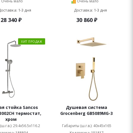
Очень мало
Очень мало
Доставка: 1-3 дня
Доставка: 1-3 дня
28 340
₽
30 860
₽
ХИТ ПРОДАЖ
я стойка Sancos
Душевая система
3002CH термостат,
Grocenberg GB5089MG-3
хром
ш.г.в.): 29.4x56.5x116.2
Габариты (ш.г.в.): 40x45x165
 товара: 188804
Код товара: 151817