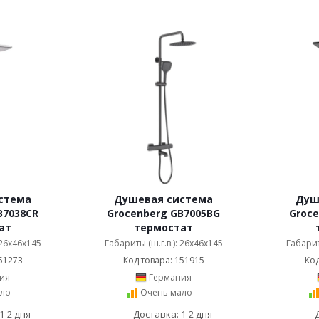
стема
Душевая система
Душ
B7038CR
Grocenberg GB7005BG
Groce
ат
термостат
 26x46x145
Габариты (ш.г.в.): 26x46x145
Габарит
51273
Код товара: 151915
Код
ия
Германия
ло
Очень мало
1-2 дня
Доставка: 1-2 дня