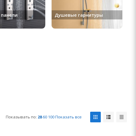
 панели
Душевые гарнитуры
Показывать по:
28
60
100
Показать все