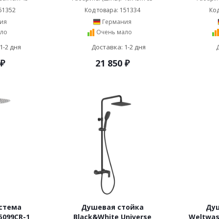
51352
Код товара: 151334
Код
ия
Германия
ло
Очень мало
1-2 дня
Доставка: 1-2 дня
₽
21 850
₽
стема
Душевая стойка
Душ
5099CR-1
Black&White Universe
Weltwas