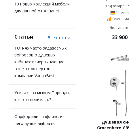
Stworki (
83
)
черный (
8
)
10 новых коллекций мебели
Код товара: 1
Teka (
17
)
для ванной от Aquanet
Герман
Teska (
30
)
Очень ма
Timo (
182
)
Доставка: 
Tokito (
5
)
Статьи
33 900
Все статьи
Valentin (
15
)
Vidima (
25
)
ТОП-45 часто задаваемых
Villeroy & Boch (
12
)
вопросов о душевых
Vincea (
54
)
кабинах: исчерпывающие
VitrA (
24
)
ответы экспертов
Wasserkraft (
254
)
компании VannaBest
Webert (
85
)
Wonzon & Woghand (
563
)
Унитаз со смывом Торнадо,
Zorg (
30
)
как это понимать?
Agger (
34
)
AltroBagno (
48
)
Alvaro Banos (
4
)
Фарфор или санфаянс: из
Gattoni (
9
)
Душевая си
чего лучше выбрать
Omnires (
30
)
Grocenberg GB