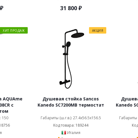
₽
31 800
₽
ХИТ ПРОДАЖ
АКЦИЯ
а AQUAme
Душевая стойка Sancos
Душева
08CR с
Kanedo SC7200MB термостат
Kanedo S
том
: 150
Габариты (ш.г.в.): 27.4x56.5x156.5
Габариты (
18756
Код товара: 189244
Код
я
Италия