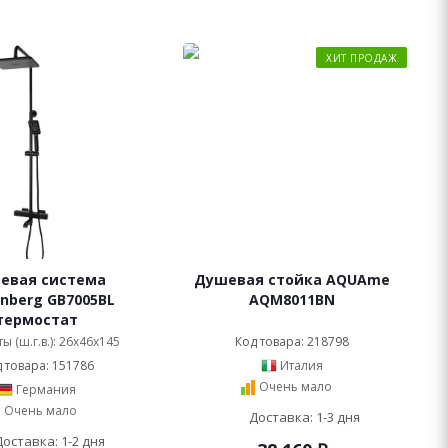
ХИТ ПРОДАЖ
евая система
Душевая стойка AQUAme
nberg GB7005BL
AQM8011BN
термостат
ы (ш.г.в.): 26x46x145
Код товара: 218798
 товара: 151786
Италия
Очень мало
Германия
Очень мало
Доставка: 1-3 дня
Доставка: 1-2 дня