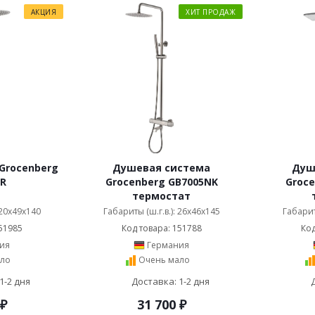
АКЦИЯ
ХИТ ПРОДАЖ
Grocenberg
Душевая система
Душ
CR
Grocenberg GB7005NK
Groce
термостат
 20x49x140
Габариты (ш.г.в.): 26x46x145
Габарит
51985
Код товара: 151788
Код
ия
Германия
ло
Очень мало
1-2 дня
Доставка: 1-2 дня
₽
31 700
₽