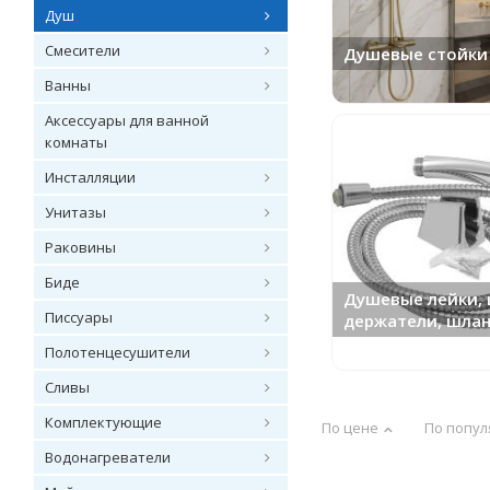
Душ
Смесители
Душевые стойки
Ванны
Аксессуары для ванной
комнаты
Инсталляции
Унитазы
Раковины
Биде
Душевые лейки, 
Писсуары
держатели, шла
Полотенцесушители
Сливы
Комплектующие
По цене
По попул
Водонагреватели