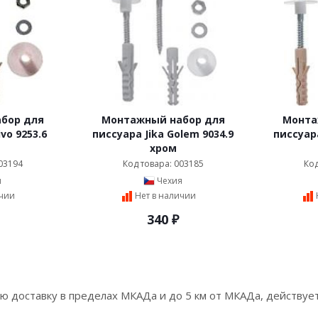
бор для
Монтажный набор для
Монта
vo 9253.6
писсуара Jika Golem 9034.9
писсуара
хром
03194
Код товара: 003185
Код
я
Чехия
ичии
Нет в наличии
340
₽
ую доставку в пределах МКАДа и до 5 км от МКАДа, действует