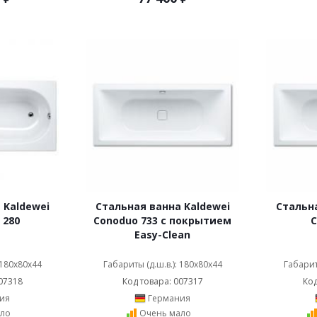
 Kaldewei
Стальная ванна Kaldewei
Стальна
 280
Conoduo 733 с покрытием
C
Easy-Clean
 180x80x44
Габариты (д.ш.в.): 180x80x44
Габарит
07318
Код товара: 007317
Код
ия
Германия
ло
Очень мало