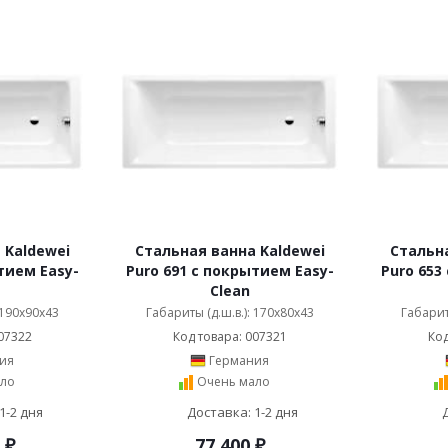
 Kaldewei
Стальная ванна Kaldewei
Стальна
тием Easy-
Puro 691 с покрытием Easy-
Puro 653
Clean
 190x90x43
Габариты (д.ш.в.): 170x80x43
Габарит
07322
Код товара: 007321
Код
ия
Германия
ло
Очень мало
1-2 дня
Доставка: 1-2 дня
₽
77 400
₽