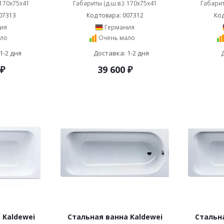
 170x75x41
Габариты (д.ш.в.): 170x75x41
Габарит
07313
Код товара: 007312
Код
ия
Германия
ло
Очень мало
1-2 дня
Доставка: 1-2 дня
₽
39 600
₽
 Kaldewei
Стальная ванна Kaldewei
Стальна