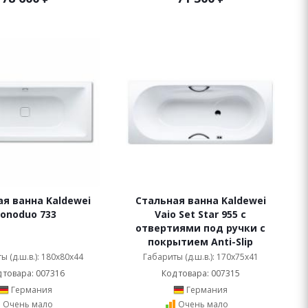
я ванна Kaldewei
Стальная ванна Kaldewei
onoduo 733
Vaio Set Star 955 с
отвертиями под ручки с
покрытием Anti-Slip
ы (д.ш.в.): 180x80x44
Габариты (д.ш.в.): 170x75x41
 товара: 007316
Код товара: 007315
Германия
Германия
Очень мало
Очень мало