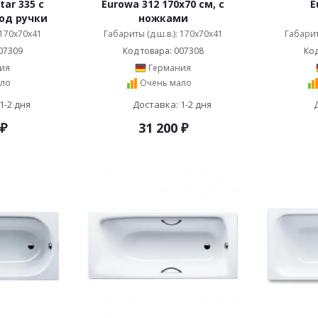
tar 335 с
Eurowa 312 170x70 см, с
E
од ручки
ножками
 170x70x41
Габариты (д.ш.в.): 170x70x41
Габарит
07309
Код товара: 007308
Код
ия
Германия
ло
Очень мало
1-2 дня
Доставка: 1-2 дня
₽
31 200
₽