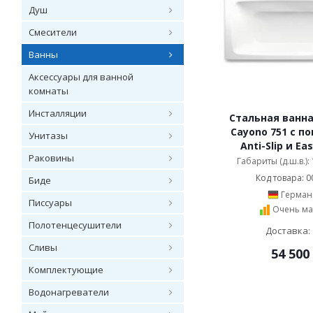
Душ
Смесители
Ванны
Аксессуары для ванной
комнаты
Инсталляции
Стальная ванна
Cayono 751 с п
Унитазы
Anti-Slip и Ea
Раковины
Габариты (д.ш.в.):
Код товара: 0
Биде
Герман
Писсуары
Очень ма
Полотенцесушители
Доставка: 
Сливы
54 500
Комплектующие
Водонагреватели