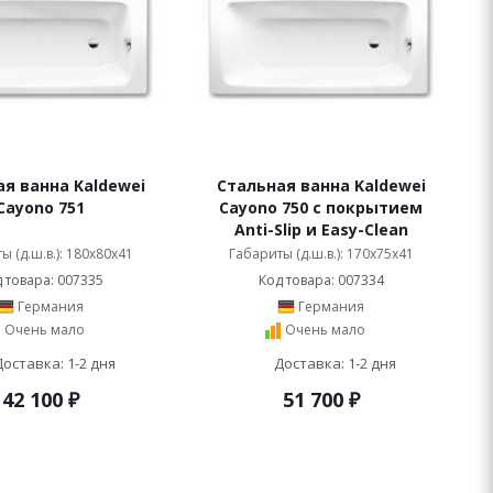
я ванна Kaldewei
Стальная ванна Kaldewei
Cayono 751
Cayono 750 с покрытием
Anti-Slip и Easy-Clean
ы (д.ш.в.): 180x80x41
Габариты (д.ш.в.): 170x75x41
 товара: 007335
Код товара: 007334
Германия
Германия
Очень мало
Очень мало
Доставка: 1-2 дня
Доставка: 1-2 дня
42 100
₽
51 700
₽