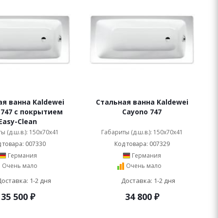
я ванна Kaldewei
Стальная ванна Kaldewei
 747 с покрытием
Cayono 747
Easy-Clean
ы (д.ш.в.): 150x70x41
Габариты (д.ш.в.): 150x70x41
 товара: 007330
Код товара: 007329
Германия
Германия
Очень мало
Очень мало
Доставка: 1-2 дня
Доставка: 1-2 дня
35 500
₽
34 800
₽