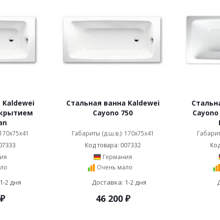
 Kaldewei
Стальная ванна Kaldewei
Стальна
окрытием
Cayono 750
Cayono
an
 170x75x41
Габариты (д.ш.в.): 170x75x41
Габарит
07333
Код товара: 007332
Код
ия
Германия
ло
Очень мало
1-2 дня
Доставка: 1-2 дня
₽
46 200
₽