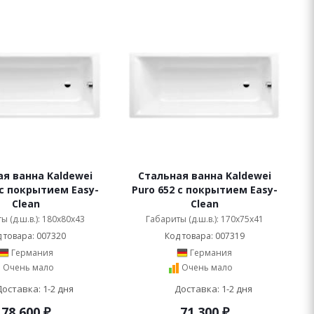
я ванна Kaldewei
Стальная ванна Kaldewei
 с покрытием Easy-
Puro 652 с покрытием Easy-
Clean
Clean
ы (д.ш.в.): 180x80x43
Габариты (д.ш.в.): 170x75x41
 товара: 007320
Код товара: 007319
Германия
Германия
Очень мало
Очень мало
Доставка: 1-2 дня
Доставка: 1-2 дня
78 600
₽
71 300
₽