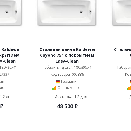
 Kaldewei
Стальная ванна Kaldewei
Стальна
окрытием
Cayono 751 с покрытием
sy-Clean
Easy-Clean
 180x80x41
Габариты (д.ш.в.): 180x80x41
Габарит
07337
Код товара: 007336
Код
ия
Германия
ло
Очень мало
1-2 дня
Доставка: 1-2 дня
₽
48 500
₽