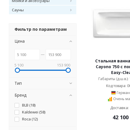
Мойки и аксессуары
Сауны
Фильтр по параметрам
Цена
Стальная ванна
5 100
153 900
Cayono 750 с п
Easy-Cle
Габариты (д.ш.в.):
Тип
Код товара: 0
Герман
Бренд
Очень ма
BLB (
18
)
Доставка: 
Kaldewei (
58
)
42 100
Roca (
12
)