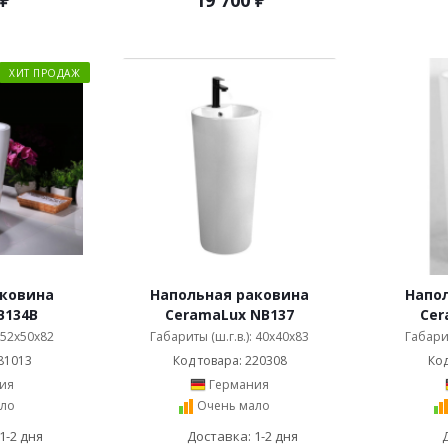
₽
19 700
₽
ХИТ ПРОДАЖ
аковина
Напольная раковина
Напо
B134B
CeramaLux NB137
Cer
: 52x50x82
Габариты (ш.г.в.): 40x40x83
Габарит
81013
Код товара: 220308
Код
ия
Германия
ло
Очень мало
1-2 дня
Доставка: 1-2 дня