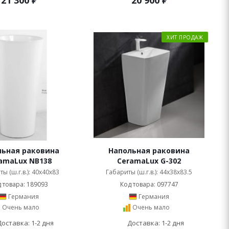
21 300
₽
20 900
₽
ХИТ ПРОДАЖ
льная раковина
Напольная раковина
amaLux NB138
CeramaLux G-302
ы (ш.г.в.): 40x40x83
Габариты (ш.г.в.): 44x38x83.5
 товара: 189093
Код товара: 097747
Германия
Германия
Очень мало
Очень мало
Доставка: 1-2 дня
Доставка: 1-2 дня