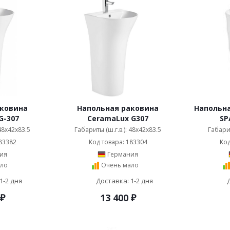
аковина
Напольная раковина
Напольна
G-307
CeramaLux G307
SP
 48x42x83.5
Габариты (ш.г.в.): 48x42x83.5
Габарит
83382
Код товара: 183304
Код
ия
Германия
ло
Очень мало
1-2 дня
Доставка: 1-2 дня
₽
13 400
₽