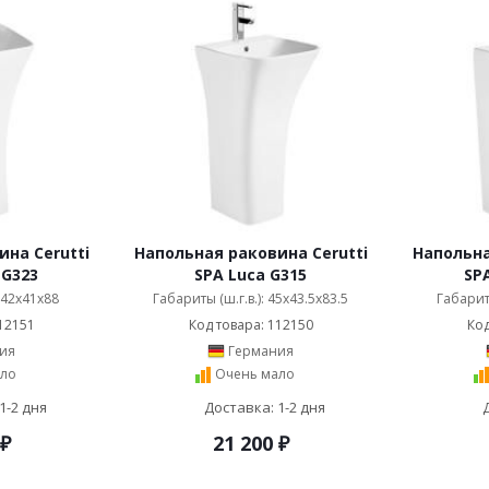
на Cerutti
Напольная раковина Cerutti
Напольна
 G323
SPA Luca G315
SP
: 42x41x88
Габариты (ш.г.в.): 45x43.5x83.5
Габариты
12151
Код товара: 112150
Код
ия
Германия
ло
Очень мало
1-2 дня
Доставка: 1-2 дня
₽
21 200
₽