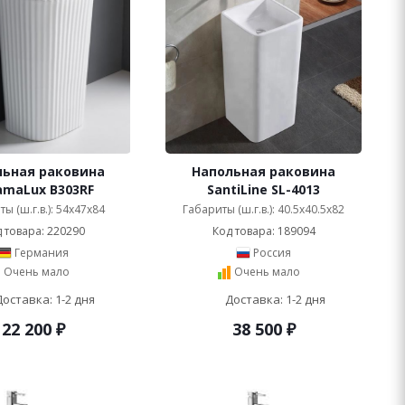
льная раковина
Напольная раковина
amaLux B303RF
SantiLine SL-4013
ы (ш.г.в.): 54x47x84
Габариты (ш.г.в.): 40.5x40.5x82
 товара: 220290
Код товара: 189094
Германия
Россия
Очень мало
Очень мало
Доставка: 1-2 дня
Доставка: 1-2 дня
22 200
₽
38 500
₽