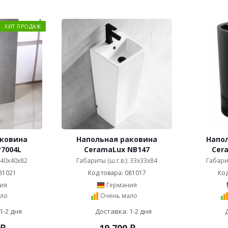
ХИТ ПРОДАЖ
аковина
Напольная раковина
Напо
7004L
CeramaLux NB147
Cer
: 40x40x82
Габариты (ш.г.в.): 33x33x84
Габарит
81021
Код товара: 081017
Код
ия
Германия
ло
Очень мало
1-2 дня
Доставка: 1-2 дня