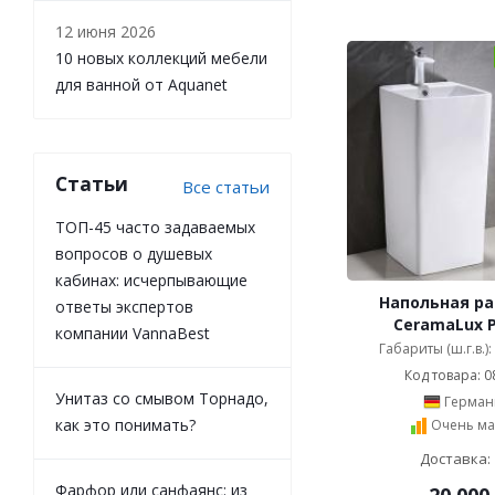
12 июня 2026
10 новых коллекций мебели
для ванной от Aquanet
Статьи
Все статьи
ТОП-45 часто задаваемых
вопросов о душевых
кабинах: исчерпывающие
Напольная р
ответы экспертов
CeramaLux P
компании VannaBest
Габариты (ш.г.в.)
Код товара: 0
Унитаз со смывом Торнадо,
Герман
как это понимать?
Очень ма
Доставка: 
Фарфор или санфаянс: из