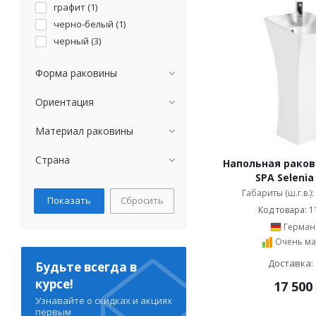
графит (
1
)
черно-белый (
1
)
черный (
3
)
Форма раковины
Ориентация
Материал раковины
Страна
Напольная ракови
SPA Selenia
Габариты (ш.г.в.)
Сбросить
Код товара: 1
Герман
Очень ма
Доставка: 
Будьте всегда в
курсе!
17 500
Узнавайте о скидках и акциях
первым