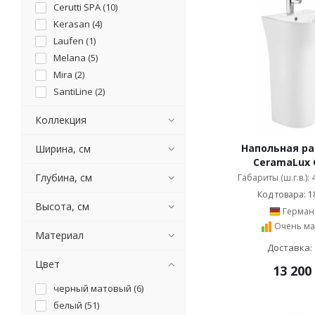
Cerutti SPA (
10
)
Kerasan (
4
)
Laufen (
1
)
Melana (
5
)
Mira (
2
)
SantiLine (
2
)
Коллекция
Напольная р
Ширина, см
CeramaLux 
Глубина, см
Габариты (ш.г.в.):
Код товара: 1
Высота, см
Герман
Очень ма
Материал
Доставка: 
Цвет
13 200
черный матовый (
6
)
белый (
51
)