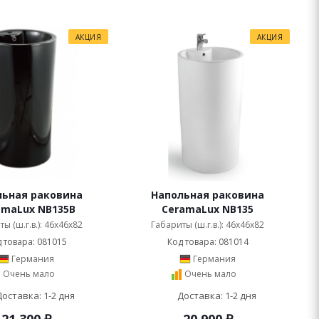
АКЦИЯ
АКЦИЯ
льная раковина
Напольная раковина
amaLux NB135B
CeramaLux NB135
ы (ш.г.в.): 46x46x82
Габариты (ш.г.в.): 46x46x82
 товара: 081015
Код товара: 081014
Германия
Германия
Очень мало
Очень мало
Доставка: 1-2 дня
Доставка: 1-2 дня