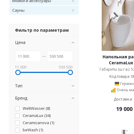
Мойки и аксессуары
Сауны
Фильтр по параметрам
Цена
Напольная р
CeramaLux 
11 000
593 500
Габариты (ш.г.в.): 
Код товара: 0
Герман
Тип
Очень ма
Бренд
Доставка: 
19 000
WeltWasser (
8
)
CeramaLux (
34
)
Ceramicanova (
1
)
beWash (
1
)