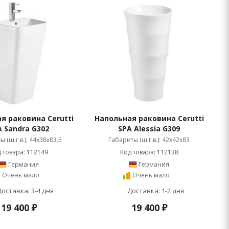
я раковина Cerutti
Напольная раковина Cerutti
A Sandra G302
SPA Alessia G309
 (ш.г.в.): 44x38x83.5
Габариты (ш.г.в.): 42x42x83
 товара: 112149
Код товара: 112138
Германия
Германия
Очень мало
Очень мало
Доставка: 3-4 дня
Доставка: 1-2 дня
19 400
₽
19 400
₽