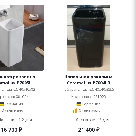
льная раковина
Напольная раковина
amaLux P7005L
CeramaLux P7004LB
ы (ш.г.в.): 40x40x82
Габариты (ш.г.в.): 40x40x83.5
 товара: 081024
Код товара: 081023
Германия
Германия
Очень мало
Очень мало
Доставка: 1-2 дня
Доставка: 1-2 дня
16 700
₽
21 400
₽