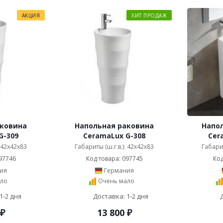
АКЦИЯ
ХИТ ПРОДАЖ
аковина
Напольная раковина
Напо
G-309
CeramaLux G-308
Cer
: 42x42x83
Габариты (ш.г.в.): 42x42x83
Габарит
97746
Код товара: 097745
Код
ия
Германия
ло
Очень мало
1-2 дня
Доставка: 1-2 дня
₽
13 800
₽