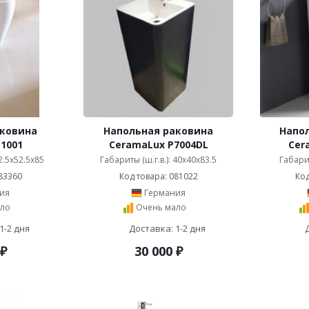
аковина
Напольная раковина
Напо
1001
CeramaLux P7004DL
Cer
52.5x52.5x85
Габариты (ш.г.в.): 40x40x83.5
Габарит
83360
Код товара: 081022
Код
ия
Германия
ло
Очень мало
1-2 дня
Доставка: 1-2 дня
₽
30 000
₽