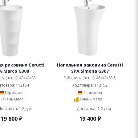
я раковина Cerutti
Напольная раковина Cerutti
A Marco G308
SPA Simona G307
ы (ш.г.в.): 42x42x83
Габариты (ш.г.в.): 48x42x83.5
 товара: 112154
Код товара: 112152
Германия
Германия
Очень мало
Очень мало
Доставка: 1-2 дня
Доставка: 1-2 дня
19 800
₽
19 400
₽