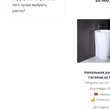
20 000
чего лучше выбрать
унитаз?
Напольная р
CeramaLux 
Габариты (ш.г.в.)
Код товара: 0
Герман
Очень ма
Доставка: 