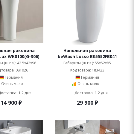
льная раковина
Напольная раковина
ux WK8100(G-306)
beWash Lusso BK5552FB041
 (ш.г.в.): 42.5x42x96
Габариты (ш.г.в.): 55x52x85
 товара: 081026
Код товара: 183423
Германия
Германия
Очень мало
Очень мало
Доставка: 1-2 дня
Доставка: 1-2 дня
14 900
₽
29 900
₽