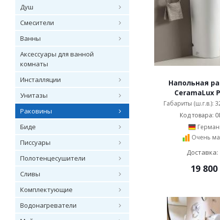
Душ
Смесители
Ванны
Аксессуары для ванной
комнаты
Инсталляции
Напольная р
CeramaLux P
Унитазы
Габариты (ш.г.в.): 
Раковины
Код товара: 0
Биде
Герман
Очень ма
Писсуары
Доставка: 
Полотенцесушители
19 800
Сливы
Комплектующие
Водонагреватели