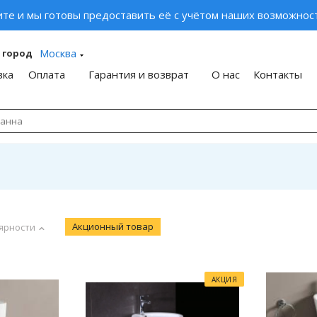
ите и мы готовы предоставить её с учётом наших возможност
Москва
 город
вка
Оплата
Гарантия и возврат
О нас
Контакты
Акционный товар
ярности
АКЦИЯ