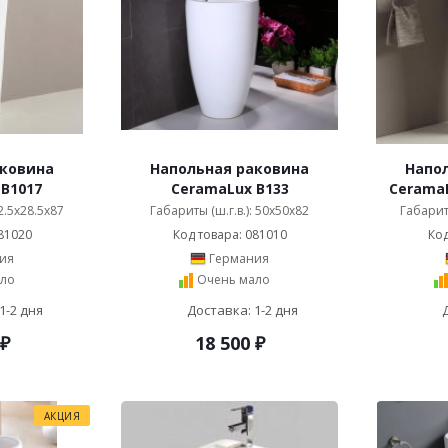
аковина
Напольная раковина
Напо
B1017
CeramaLux B133
CeramaL
32.5x28.5x87
Габариты (ш.г.в.): 50x50x82
Габариты
81020
Код товара: 081010
Код
ия
Германия
ло
Очень мало
1-2 дня
Доставка: 1-2 дня
₽
18 500
₽
АКЦИЯ