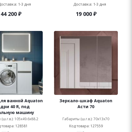
Доставка: 1-3 дня
Доставка: 1-3 дня
44 200
₽
19 000
₽
ля ванной Aquaton
Зеркало-шкаф Aquaton
дри 40 R, под
Асти 70
альную машину
(ш.г.в.): 105x49.6x88.2
Габариты (ш.г.в.): 70x13x70
 товара: 128581
Код товара: 127559