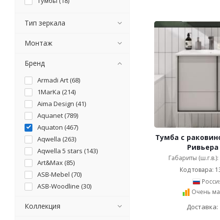
тумбы (
18
)
Тип зеркала
Монтаж
Бренд
Armadi Art (
68
)
1MarKa (
214
)
Aima Design (
41
)
Aquanet (
789
)
Aquaton (
467
)
Тумба с раковин
Aqwella (
263
)
Ривьера 
Aqwella 5 stars (
143
)
Габариты (ш.г.в.)
Art&Max (
85
)
Код товара: 1
ASB-Mebel (
70
)
Росси
ASB-Woodline (
30
)
Очень ма
BelBagno (
299
)
Коллекция
Доставка: 
Belinza (
2
)