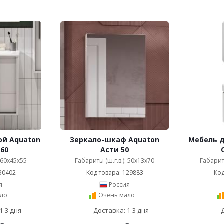
ой Aquaton
Зеркало-шкаф Aquaton
Мебель д
60
Асти 50
: 60x45x55
Габариты (ш.г.в.): 50x13x70
Габариты
30402
Код товара: 129883
Код
я
Россия
ло
Очень мало
1-3 дня
Доставка: 1-3 дня