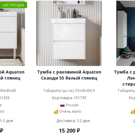
ХИТ ПРОДАЖ
ой Aquaton
Тумба с раковиной Aquaton
Тумба с 
й глянец
Сканди 55 белый глянец
Лон
стир
: 90x45x65
Габариты (ш.г.в.): 55x45x58.9
Габариты 
51355
Код товара: 151797
Код
я
Россия
ло
Очень мало
1-2 дня
Доставка: 1-2 дня
₽
15 200
₽