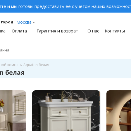
ите и мы готовы предоставить её с учётом наших возможност
Москва
 город
вка
Оплата
Гарантия и возврат
О нас
Контакты
ной комнаты Aquaton белая
n белая