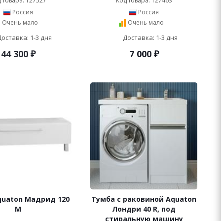
 товара: 127527
Код товара: 127463
Россия
Россия
Очень мало
Очень мало
Доставка: 1-3 дня
Доставка: 1-3 дня
44 300
₽
7 000
₽
quaton Мадрид 120
Тумба с раковиной Aquaton
М
Лондри 40 R, под
стиральную машину