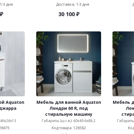
1-3 дня
Доставка: 1-3 дня
₽
30 100
₽
ой Aquaton
Мебель для ванной Aquaton
Мебель д
 джарра
Лондри 60 R, под
Лон
стиральную машину
стир
: 46x26x13
Габариты (ш.г.в.): 60x49.6x88.2
Габариты 
28675
Код товара: 128582
Код