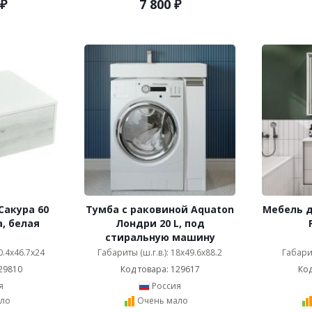
₽
7 800
₽
Сакура 60
Тумба с раковиной Aquaton
Мебель д
, белая
Лондри 20 L, под
стиральную машину
60.4x46.7x24
Габариты (ш.г.в.): 18x49.6x88.2
Габарит
29810
Код товара: 129617
Код
я
Россия
ло
Очень мало