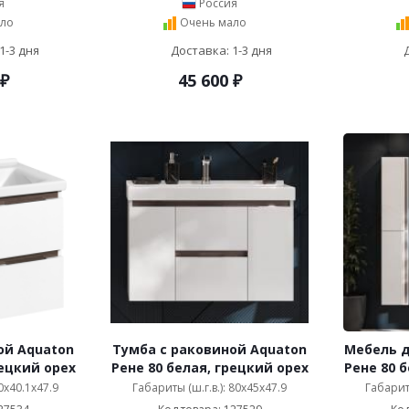
я
Россия
ло
Очень мало
1-3 дня
Доставка: 1-3 дня
₽
45 600
₽
ой Aquaton
Тумба с раковиной Aquaton
Мебель д
рецкий орех
Рене 80 белая, грецкий орех
Рене 80 
60x40.1x47.9
Габариты (ш.г.в.): 80x45x47.9
Габариты