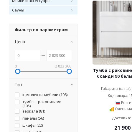
Мойки и аксессуары
Сауны
Фильтр по параметрам
Цена
0
2 823 300
Тумба с раковин
Сканди 90 белы
Тип
Габариты (ш.г.в.)
комплекты мебели (
108
)
Код товара: 1
тумбы с раковинами
Росси
(
105
)
Очень ма
зеркала (
81
)
Доставка: 
пеналы (
56
)
шкафы (
22
)
21 900