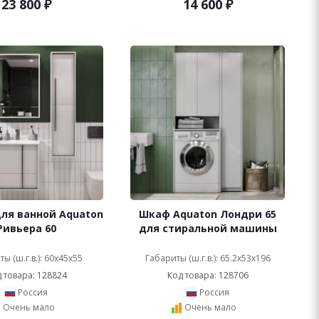
23 800
₽
14 600
₽
ля ванной Aquaton
Шкаф Aquaton Лондри 65
Ривьера 60
для стиральной машины
ы (ш.г.в.): 60x45x55
Габариты (ш.г.в.): 65.2x53x196
 товара: 128824
Код товара: 128706
Россия
Россия
Очень мало
Очень мало