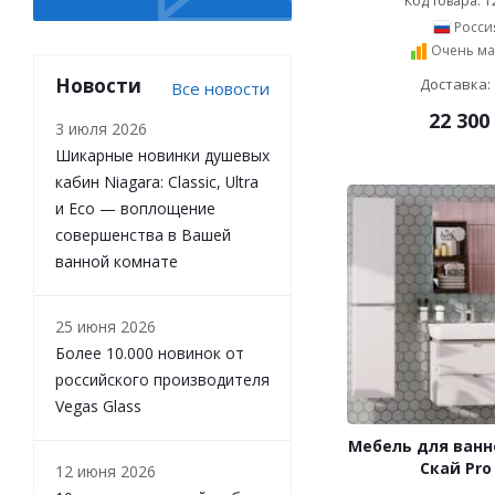
Код товара: 1
СанТа (
807
)
Росси
Эстет (
73
)
Очень ма
AltroBagno (
3
)
Новости
Alvaro Banos (
167
)
Доставка: 
Все новости
Eurolegno (
12
)
22 300
3 июля 2026
Inova (
12
)
Шикарные новинки душевых
Owl 1975 (
131
)
кабин Niagara: Classic, Ultra
Pelipal (
8
)
и Eco — воплощение
Smile (
1
)
совершенства в Вашей
Edelform (
99
)
ванной комнате
Dorff (
2
)
Am.Pm (
187
)
25 июня 2026
Более 10.000 новинок от
российского производителя
Vegas Glass
Мебель для ванн
Скай Pro
12 июня 2026