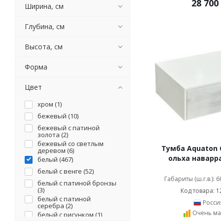
Bellezza (
895
)
28 700
Ширина, см
Brevita (
104
)
Caprigo (
52
)
Глубина, см
Cerutti SPA (
128
)
Высота, см
Cezares (
29
)
Clarberg (
27
)
Форма
Comforty (
129
)
Corozo (
172
)
Цвет
Damixa (
13
)
хром (
1
)
De Aqua (
72
)
бежевый (
10
)
Demax (
8
)
бежевый с патиной
Diwo (
33
)
золота (
2
)
Dreja (
бежевый со светлым
127
)
Тумба Aquaton 
деревом (
6
)
Dreja.eco (
97
)
ольха наварра
белый (
467
)
Duravit (
78
)
белый с венге (
52
)
Emmy (
85
)
Габариты (ш.г.в.): 
белый с патиной бронзы
(
3
)
Evoform (
10
)
Код товара: 1
белый с патиной
Galassia (
2
)
Росси
серебра (
2
)
Очень ма
Hatria (
белый с рисунком (
1
)
1
)