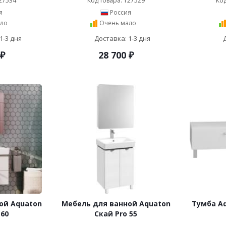
27534
Код товара: 127529
Код
я
Россия
ло
Очень мало
1-3 дня
Доставка: 1-3 дня
₽
28 700
₽
ой Aquaton
Мебель для ванной Aquaton
Тумба A
 60
Скай Pro 55