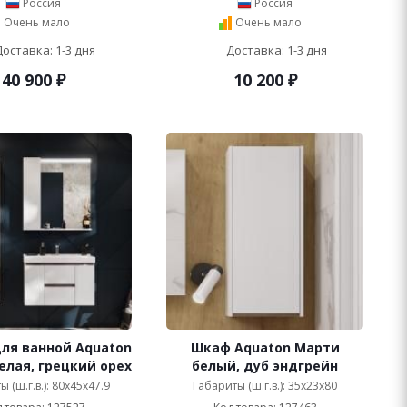
Россия
Россия
Очень мало
Очень мало
Доставка: 1-3 дня
Доставка: 1-3 дня
40 900
₽
10 200
₽
ля ванной Aquaton
Шкаф Aquaton Марти
белая, грецкий орех
белый, дуб эндгрейн
 (ш.г.в.): 80x45x47.9
Габариты (ш.г.в.): 35x23x80