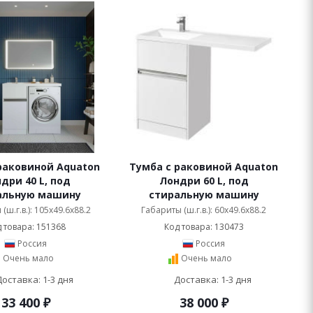
раковиной Aquaton
Тумба с раковиной Aquaton
дри 40 L, под
Лондри 60 L, под
альную машину
стиральную машину
(ш.г.в.): 105x49.6x88.2
Габариты (ш.г.в.): 60x49.6x88.2
 товара: 151368
Код товара: 130473
Россия
Россия
Очень мало
Очень мало
Доставка: 1-3 дня
Доставка: 1-3 дня
33 400
₽
38 000
₽