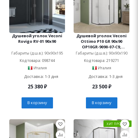
Душевой уголок Veconi
Душевой уголок Veconi
Rovigo RV-01 90x90
Ottimo P10 GR 90x90
OP10GR-9090-07-C9,
профиль графит
Габариты (д.ш.в.): 90x90x195
Габариты (д.ш.в.): 90x90x190
брашированный, стекло
Код товара: 098744
Код товара: 219271
матовое
Италия
Италия
Доставка: 1-3 дня
Доставка: 1-3 дня
25 380
₽
23 500
₽
В корзину
В корзину
ХИТ ПРОДАЖ