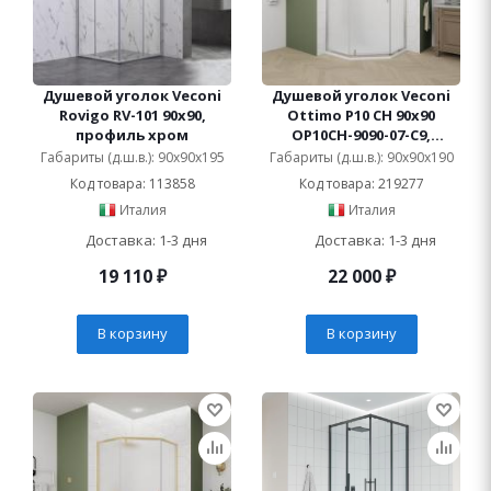
Душевой уголок Veconi
Душевой уголок Veconi
Rovigo RV-101 90x90,
Ottimo P10 CH 90x90
профиль хром
OP10CH-9090-07-C9,
профиль хром, стекло
Габариты (д.ш.в.): 90x90x195
Габариты (д.ш.в.): 90x90x190
матовое
Код товара: 113858
Код товара: 219277
Италия
Италия
Доставка: 1-3 дня
Доставка: 1-3 дня
19 110
₽
22 000
₽
В корзину
В корзину