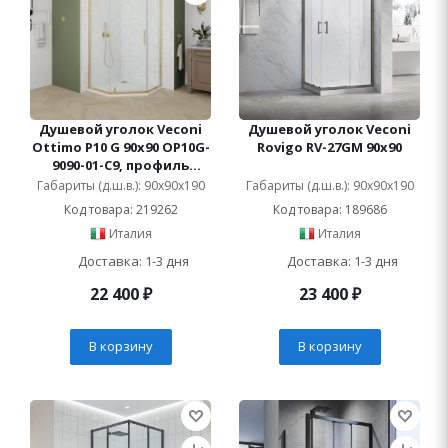
Душевой уголок Veconi
Душевой уголок Veconi
Ottimo P10 G 90x90 OP10G-
Rovigo RV-27GM 90x90
9090-01-C9, профиль
золото брашированное,
Габариты (д.ш.в.): 90x90x190
Габариты (д.ш.в.): 90x90x190
стекло прозрачное
Код товара: 219262
Код товара: 189686
Италия
Италия
Доставка: 1-3 дня
Доставка: 1-3 дня
22 400
₽
23 400
₽
В корзину
В корзину