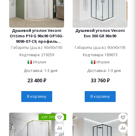
Душевой уголок Veconi
Душевой уголок Veconi
Ottimo P10 G 90x90 OP10G-
Evo 300 GR 90x90
9090-07-C9, профиль
золото брашированное,
Габариты (д.ш.в.): 90x90x190
Габариты (д.ш.в.): 90x90x195
стекло матовое
Код товара: 219259
Код товара: 189673
Италия
Италия
Доставка: 1-3 дня
Доставка: 1-3 дня
23 400
₽
33 760
₽
В корзину
В корзину
ХИТ ПРОДАЖ