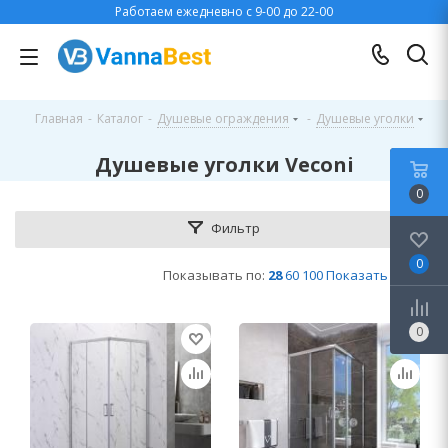
Работаем ежедневно с 9-00 до 22-00
Главная
-
Каталог
-
Душевые ограждения
-
Душевые уголки
Душевые уголки Veconi
0
Фильтр
0
Показывать по:
28
60
100
Показать все
0