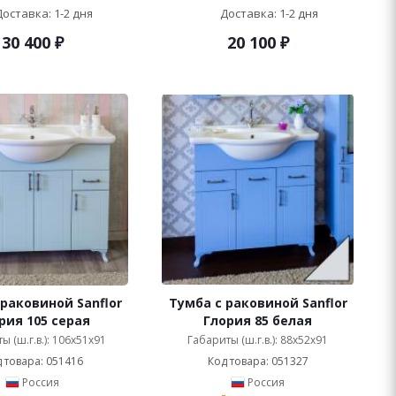
Доставка: 1-2 дня
Доставка: 1-2 дня
30 400
₽
20 100
₽
 раковиной Sanflor
Тумба с раковиной Sanflor
рия 105 серая
Глория 85 белая
ы (ш.г.в.): 106x51x91
Габариты (ш.г.в.): 88x52x91
 товара: 051416
Код товара: 051327
Россия
Россия