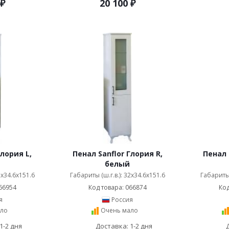
₽
20 100
₽
Глория L,
Пенал Sanflor Глория R,
Пенал 
белый
2x34.6x151.6
Габариты (ш.г.в.): 32x34.6x151.6
Габариты 
66954
Код товара: 066874
Код
я
Россия
ло
Очень мало
1-2 дня
Доставка: 1-2 дня