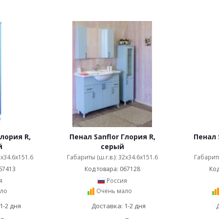
Глория R,
Пенал Sanflor Глория R,
Пенал 
й
серый
2x34.6x151.6
Габариты (ш.г.в.): 32x34.6x151.6
Габариты
67413
Код товара: 067128
Код
я
Россия
ло
Очень мало
1-2 дня
Доставка: 1-2 дня