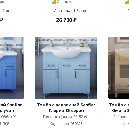
ло
Очень мало
1-2 дня
Доставка: 1-2 дня
₽
26 700
₽
ой Sanflor
Тумба с раковиной Sanflor
Тумба с 
олубая
Глория 85 серая
Омега 8
 106x51x91
Габариты (ш.г.в.): 88x52x91
Габариты 
51308
Код товара: 050875
Код