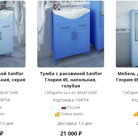
ой Sanflor
Тумба с раковиной Sanflor
Мебель д
ьная, серая
Глория 65, напольная,
Глория 6
голубая
 66x47.5x90
Габариты (ш.г.в.): 66x47.5x90
Габариты
04756
Код товара: 104754
Код
я
Россия
ло
Очень мало
1-2 дня
Доставка: 1-2 дня
₽
21 000
₽