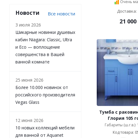
хром матовый (
30
)
Очень ма
хром с белым (
331
)
Доставка: 
Новости
Все новости
хром с деревом (
23
)
21 000
хром с коричневым (
41
)
3 июля 2026
хром с красным (
26
)
Шикарные новинки душевых
хром с кристаллами (
182
)
кабин Niagara: Classic, Ultra
хром с кристаллами
и Eco — воплощение
Swarovski (
68
)
совершенства в Вашей
черный (
546
)
ванной комнате
черный матовый (
70
)
25 июня 2026
Более 10.000 новинок от
российского производителя
Vegas Glass
Тумба с раковин
Глория 105 г
12 июня 2026
Габариты (ш.г.в.):
10 новых коллекций мебели
Код товара: 0
для ванной от Aquanet