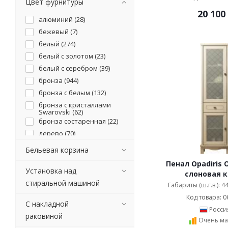
Цвет фурнитуры
20 100
алюминий (
28
)
бежевый (
7
)
белый (
274
)
белый с золотом (
23
)
белый с серебром (
39
)
бронза (
944
)
бронза с белым (
132
)
бронза с кристаллами
Swarovski (
62
)
бронза состаренная (
22
)
дерево (
70
)
золото (
529
)
Бельевая корзина
золото с кристаллами
Пенал Opadiris 
Swarovski (
65
)
Установка над
слоновая к
золотой (
13
)
стиральной машиной
Габариты (ш.г.в.): 4
коричневый (
4
)
Код товара: 0
кристаллы Swarovski (
8
)
С накладной
Росси
латунь (
1
)
раковиной
Очень ма
латунь с кристаллами (
2
)