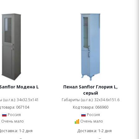
Sanflor Модена L
Пенал Sanflor Глория L,
серый
 (ш.г.в.): 34x32.5x141
Габариты (ш.г.в.): 32x34.6x151.6
 товара: 067104
Код товара: 066960
Россия
Россия
Очень мало
Очень мало
Доставка: 1-2 дня
Доставка: 1-2 дня