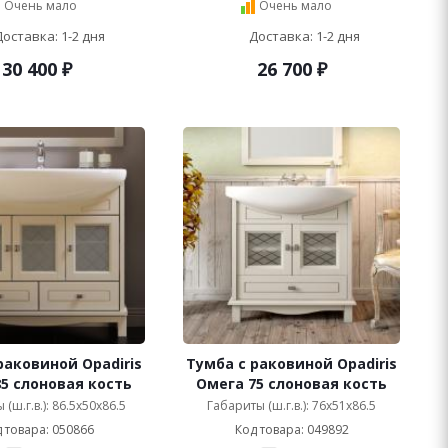
Очень мало
Очень мало
Доставка: 1-2 дня
Доставка: 1-2 дня
30 400
₽
26 700
₽
раковиной Opadiris
Тумба с раковиной Opadiris
5 cлоновая кость
Омега 75 cлоновая кость
(ш.г.в.): 86.5x50x86.5
Габариты (ш.г.в.): 76x51x86.5
 товара: 050866
Код товара: 049892