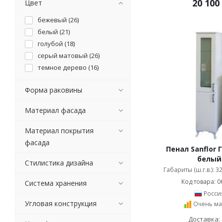
20 100
Цвет
бежевый (
26
)
белый (
21
)
голубой (
18
)
серый матовый (
26
)
темное дерево (
16
)
Форма раковины
Материал фасада
Материал покрытия
фасада
Пенал Sanflor 
белый
Стилистика дизайна
Габариты (ш.г.в.): 3
Код товара: 0
Система хранения
Росси
Угловая конструкция
Очень ма
Доставка: 