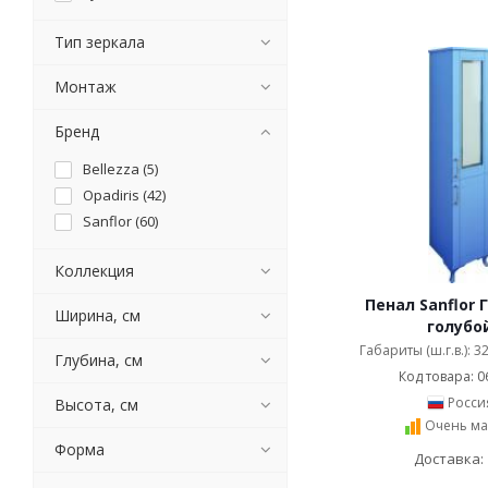
Тип зеркала
Монтаж
Бренд
Bellezza (
5
)
Opadiris (
42
)
Sanflor (
60
)
Коллекция
Пенал Sanflor 
Ширина, см
голубо
Габариты (ш.г.в.): 3
Глубина, см
Код товара: 0
Росси
Высота, см
Очень ма
Форма
Доставка: 