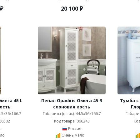
₽
20 100
₽
Омега 45 L
Пенал Opadiris Омега 45 R
Тумба с
ость
слоновая кость
Гло
4.5x36x166.7
Габариты (ш.г.в.): 44.5x36x166.7
Габарит
66502
Код товара: 066343
Код
я
Россия
ло
Очень мало