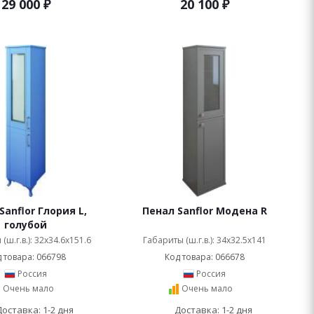
29 000
₽
20 100
₽
Sanflor Глория L,
Пенал Sanflor Модена R
голубой
(ш.г.в.): 32x34.6x151.6
Габариты (ш.г.в.): 34x32.5x141
 товара: 066798
Код товара: 066678
Россия
Россия
Очень мало
Очень мало
Доставка: 1-2 дня
Доставка: 1-2 дня