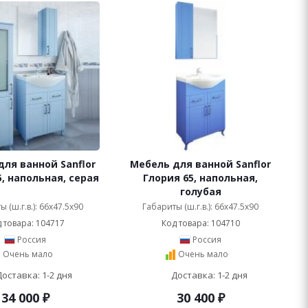
ля ванной Sanflor
Мебель для ванной Sanflor
5, напольная, серая
Глория 65, напольная,
голубая
 (ш.г.в.): 66x47.5x90
Габариты (ш.г.в.): 66x47.5x90
 товара: 104717
Код товара: 104710
Россия
Россия
Очень мало
Очень мало
Доставка: 1-2 дня
Доставка: 1-2 дня
34 000
₽
30 400
₽