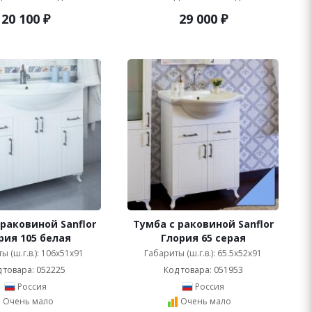
20 100
₽
29 000
₽
 раковиной Sanflor
Тумба с раковиной Sanflor
рия 105 белая
Глория 65 серая
ы (ш.г.в.): 106x51x91
Габариты (ш.г.в.): 65.5x52x91
 товара: 052225
Код товара: 051953
Россия
Россия
Очень мало
Очень мало