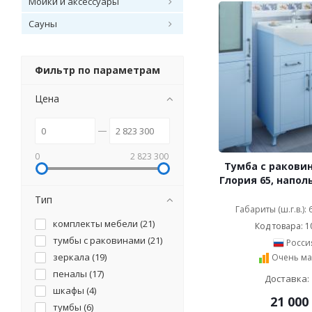
Мойки и аксессуары
Сауны
Фильтр по параметрам
Цена
0
2 823 300
Тумба с раковин
Глория 65, напол
Тип
Габариты (ш.г.в.):
комплекты мебели (
21
)
Код товара: 1
тумбы с раковинами (
21
)
Росси
зеркала (
19
)
Очень ма
пеналы (
17
)
Доставка: 
шкафы (
4
)
21 000
тумбы (
6
)