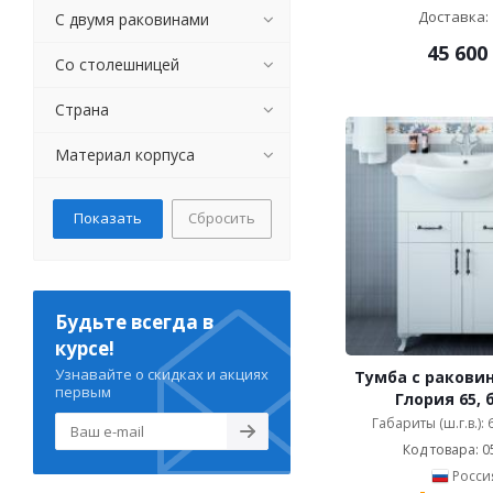
матовый хром (
25
)
Доставка: 
С двумя раковинами
на выбор (
364
)
45 600
Со столешницей
наборы аксессуаров для
ванной (
2
)
никель (
5
)
Страна
орех (
3
)
Материал корпуса
сатин (
10
)
серебро (
124
)
серебро матовое (
113
)
Сбросить
серебро с кристаллами
Swarovski (
15
)
серебро состаренное
(
107
)
серый (
46
)
Будьте всегда в
состаренная бронза (
1
)
курсе!
состаренное олово (
6
)
Узнавайте о скидках и акциях
Тумба с раковин
состаренное серебро (
2
)
первым
Глория 65, 
хром (
13621
)
Габариты (ш.г.в.):
хром белый (
1
)
Код товара: 0
хром кристаллы
Росси
Swarovski (
2
)