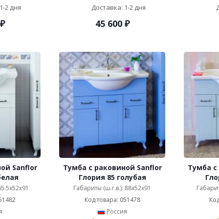
1-2 дня
Доставка: 1-2 дня
₽
45 600
₽
ой Sanflor
Тумба с раковиной Sanflor
Тумба с
белая
Глория 85 голубая
Гло
 65.5x52x91
Габариты (ш.г.в.): 88x52x91
Габарит
51482
Код товара: 051478
Код
я
Россия