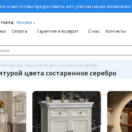
ите и мы готовы предоставить её с учётом наших возможност
Москва
 город
вка
Оплата
Гарантия и возврат
О нас
Контакты
ной комнаты с фурнитурой цвета состаренное серебро
итурой цвета состаренное серебро