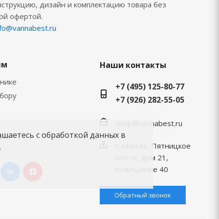
нструкцию, дизайн и комплектацию товара без
ой офертой.
nfo@vannabest.ru
ям
Наши контакты
хнике
+7 (495) 125-80-77
ыбору
+7 (926) 282-55-05
shop@vannabest.ru
ашаетесь с обработкой данных в
еты
г. Москва, Пятницкое
.
шоссе, дом 21,
помещение 40
Обратный звонок