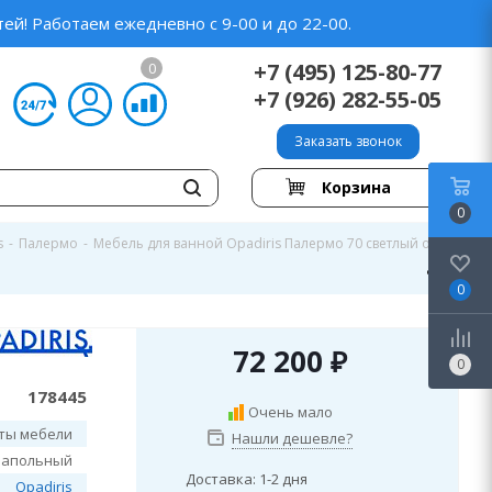
ей! Работаем ежедневно с 9-00 и до 22-00.
+7 (495) 125-80-77
0
+7 (926) 282-55-05
Заказать звонок
Корзина
0
s
-
Палермо
-
Мебель для ванной Opadiris Палермо 70 светлый орех
0
72 200
₽
0
178445
Очень мало
ты мебели
Нашли дешевле?
напольный
Доставка: 1-2 дня
Opadiris