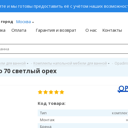
ите и мы готовы предоставить её с учётом наших возможност
Москва
 город
вка
Оплата
Гарантия и возврат
О нас
Контакты
ели для ванной
-
Комплекты напольной мебели для ванной
-
Opadiri
о 70 светлый орех
Код товара:
Тип
комплек
Монтаж
Бренд