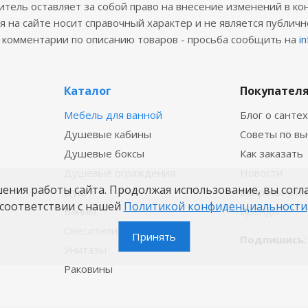
ель оставляет за собой право на внесение изменений в ко
 на сайте носит справочный характер и не является публичн
е комментарии по описанию товаров - просьба сообщить на
i
Каталог
Покупател
Мебель для ванной
Блог о санте
Душевые кабины
Советы по в
Душевые боксы
Как заказать
Душевые ограждения
Новости
шения работы сайта. Продолжая использование, вы согл
Душ
Вопросы-отв
соответствии с нашей
Политикой конфиденциальности
Ванны
Бренды
Смесители
Принять
Подпишись:
Унитазы
Раковины