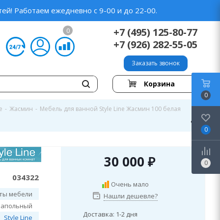
ей! Работаем ежедневно с 9-00 и до 22-00.
+7 (495) 125-80-77
0
+7 (926) 282-55-05
Заказать звонок
Корзина
0
e
-
Жасмин
-
Мебель для ванной Style Line Жасмин 100 белая
0
30 000
₽
0
034322
Очень мало
ты мебели
Нашли дешевле?
напольный
Доставка: 1-2 дня
Style Line