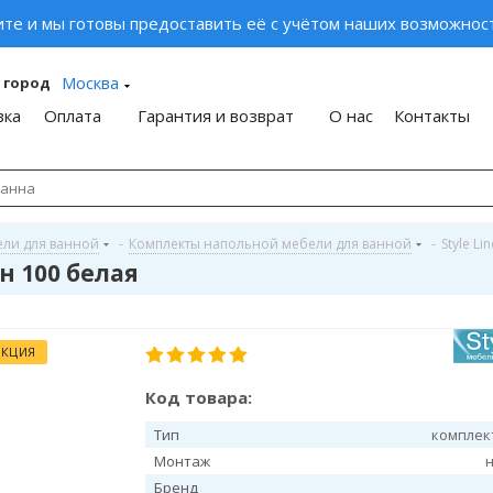
ите и мы готовы предоставить её с учётом наших возможност
Москва
 город
вка
Оплата
Гарантия и возврат
О нас
Контакты
ели для ванной
-
Комплекты напольной мебели для ванной
-
Style Lin
н 100 белая
АКЦИЯ
Код товара:
Тип
комплек
Монтаж
Бренд