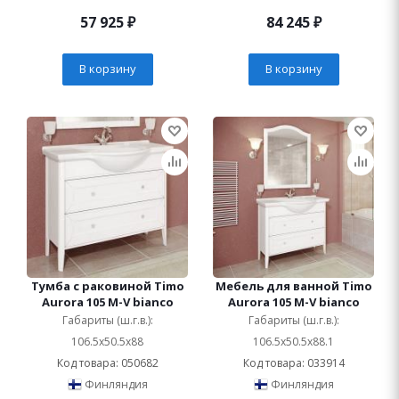
57 925
₽
84 245
₽
В корзину
В корзину
Тумба с раковиной Timo
Мебель для ванной Timo
Aurora 105 M-V bianco
Aurora 105 M-V bianco
Габариты (ш.г.в.):
Габариты (ш.г.в.):
106.5x50.5x88
106.5x50.5x88.1
Код товара: 050682
Код товара: 033914
Финляндия
Финляндия