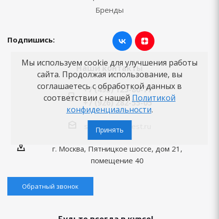
Бренды
Подпишись:
Мы используем cookie для улучшения работы
Наши контакты
сайта. Продолжая использование, вы
соглашаетесь с обработкой данных в
+7 (495) 125-80-77
соответствии с нашей
Политикой
+7 (926) 282-55-05
конфиденциальности
.
shop@vannabest.ru
Принять
г. Москва, Пятницкое шоссе, дом 21,
помещение 40
Обратный звонок
Будьте всегда в курсе!