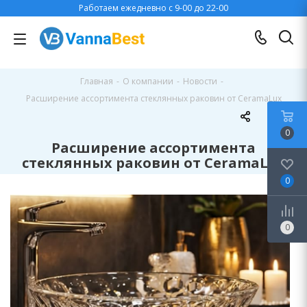
Работаем ежедневно с 9-00 до 22-00
Главная
-
О компании
-
Новости
-
Расширение ассортимента стеклянных раковин от CeramaLux
0
Расширение ассортимента
стеклянных раковин от CeramaLux
0
0