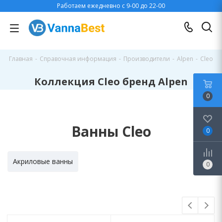
Работаем ежедневно с 9-00 до 22-00
Главная
-
Справочная информация
-
Производители
-
Alpen
-
Cleo
Коллекция Cleo бренд Alpen
0
Ванны Cleo
0
Акриловые ванны
0