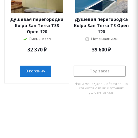
Душевая перегородка
Душевая перегородка
Kolpa San Terra TSS
Kolpa San Terra TS Open
Open 120
120
Очень мало
Нет в наличии
32 370
₽
39 600
₽
В корзину
Под заказ
Наши менеджеры обязательно
свяжутся с вами и уточнят
условия заказа