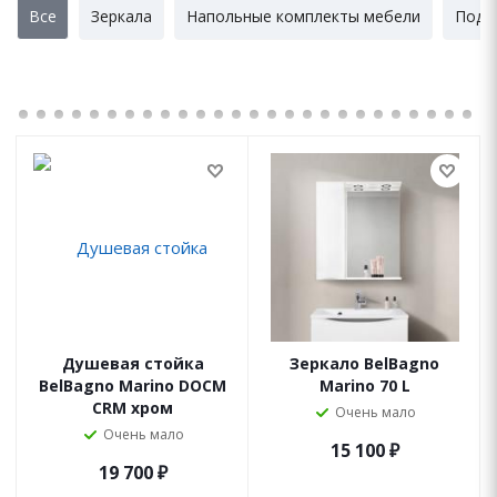
Все
Зеркала
Напольные комплекты мебели
Подв
Душевая стойка
Зеркало BelBagno
BelBagno Marino DOCM
Marino 70 L
CRM хром
Очень мало
Очень мало
15 100
₽
19 700
₽