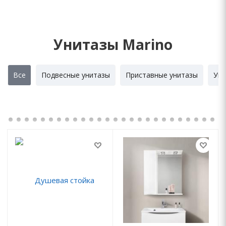
Унитазы Marino
Все
Подвесные унитазы
Приставные унитазы
Уни