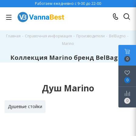
Работаем ежедневно с 9-00 до 22-00
Главная
-
Справочная информация
-
Производители
-
BelBagno
-
Marino
Коллекция Marino бренд BelBagno
0
0
Душ Marino
0
Душевые стойки