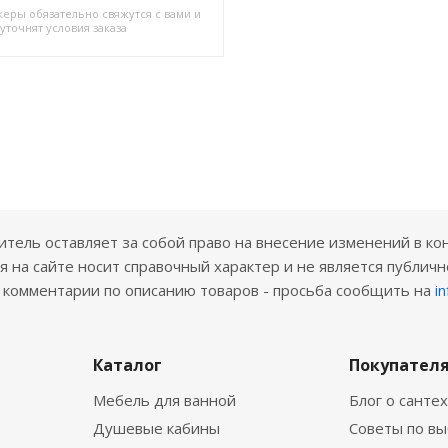
еры обязательно свяжутся с вами и
уточнят условия заказа
ель оставляет за собой право на внесение изменений в ко
 на сайте носит справочный характер и не является публичн
е комментарии по описанию товаров - просьба сообщить на
i
Каталог
Покупател
Мебель для ванной
Блог о санте
Душевые кабины
Советы по в