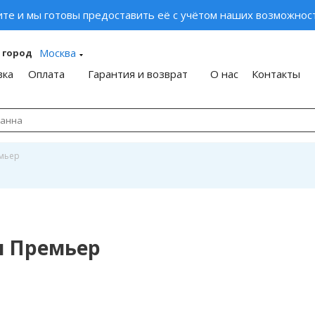
ите и мы готовы предоставить её с учётом наших возможност
Москва
 город
вка
Оплата
Гарантия и возврат
О нас
Контакты
мьер
ы Премьер