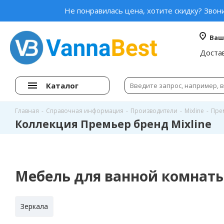
Не понравилась цена, хотите скидку? Звон
Ваш
Доста
Каталог
Главная
-
Справочная информация
-
Производители
-
Mixline
-
Пре
Коллекция Премьер бренд Mixline
Мебель для ванной комнат
Зеркала