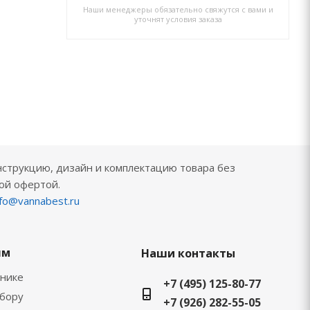
Наши менеджеры обязательно свяжутся с вами и
Н
уточнят условия заказа
нструкцию, дизайн и комплектацию товара без
ой офертой.
nfo@vannabest.ru
ям
Наши контакты
хнике
+7 (495) 125-80-77
ыбору
+7 (926) 282-55-05