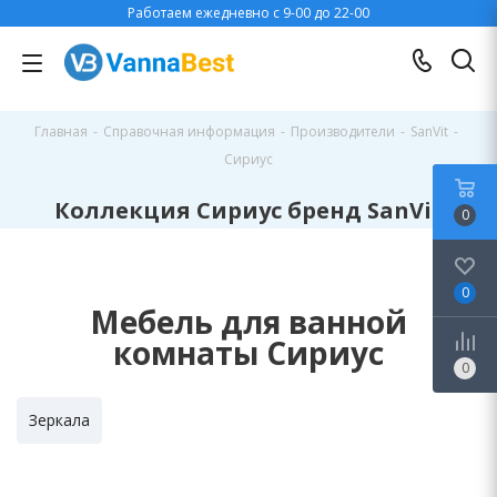
Работаем ежедневно с 9-00 до 22-00
Главная
-
Справочная информация
-
Производители
-
SanVit
-
Сириус
Коллекция Сириус бренд SanVit
0
0
Мебель для ванной
комнаты Сириус
0
Зеркала