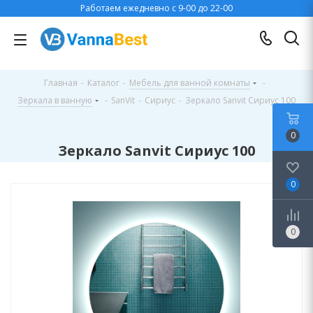
Работаем ежедневно с 9-00 до 22-00
Главная
-
Каталог
-
Мебель для ванной комнаты
-
Зеркала в ванную
-
SanVit
-
Сириус
-
Зеркало Sanvit Сириус 100
0
Зеркало Sanvit Сириус 100
0
0