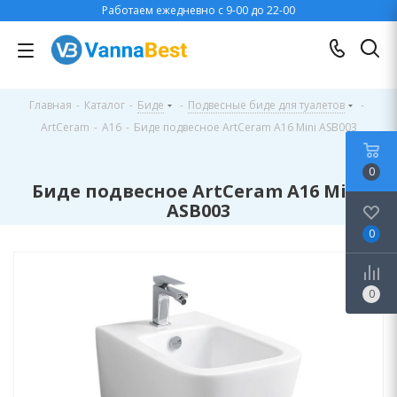
Работаем ежедневно с 9-00 до 22-00
Главная
-
Каталог
-
Биде
-
Подвесные биде для туалетов
-
ArtCeram
-
A16
-
Биде подвесное ArtCeram A16 Mini ASB003
0
Биде подвесное ArtCeram A16 Mini
ASB003
0
0