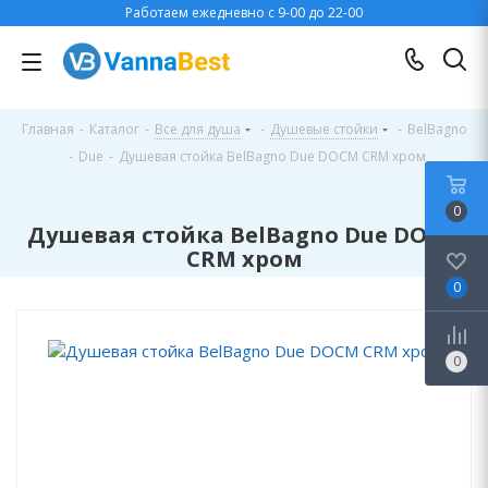
Работаем ежедневно с 9-00 до 22-00
Главная
-
Каталог
-
Все для душа
-
Душевые стойки
-
BelBagno
-
Due
-
Душевая стойка BelBagno Due DOCM CRM хром
0
Душевая стойка BelBagno Due DOCM
CRM хром
0
0