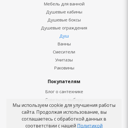
Мебель для ванной
Душевые кабины
Душевые боксы
Душевые ограждения
Душ
Ванны
Смесители
Унитазы
Раковины
Покупателям
Блог о сантехнике
Советы по выбору
Мы используем cookie для улучшения работы
Как заказать
сайта. Продолжая использование, вы
Новости
соглашаетесь с обработкой данных в
Вопросы-ответы
соответствии с нашей
Политикой