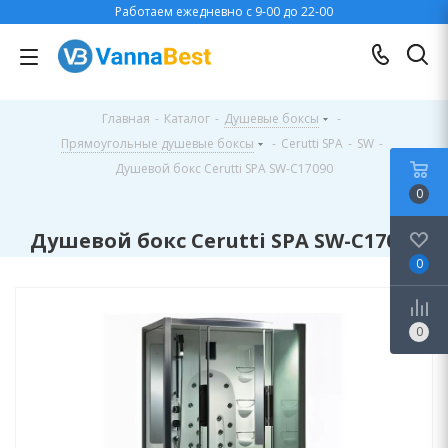
Работаем ежедневно с 9-00 до 22-00
Главная
-
Каталог
-
Душевые боксы
-
Прямоугольные душевые боксы
-
Cerutti SPA
-
SW
-
Душевой бокс Cerutti SPA SW-C17090
0
Душевой бокс Cerutti SPA SW-C17090
0
0