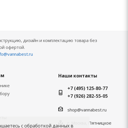
нструкцию, дизайн и комплектацию товара без
ой офертой.
nfo@vannabest.ru
ям
Наши контакты
хнике
+7 (495) 125-80-77
ыбору
+7 (926) 282-55-05
shop@vannabest.ru
еты
г. Москва, Пятницкое
ашаетесь с обработкой данных в