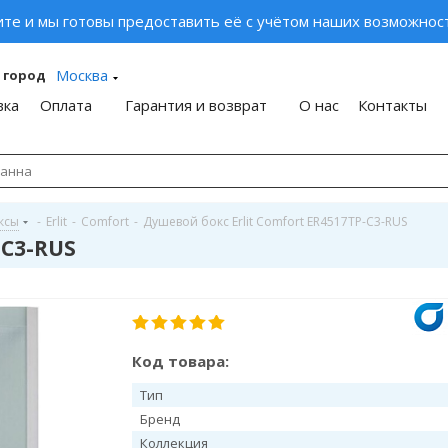
ите и мы готовы предоставить её с учётом наших возможност
Москва
 город
вка
Оплата
Гарантия и возврат
О нас
Контакты
ксы
-
Erlit
-
Comfort
-
Душевой бокс Erlit Comfort ER4517TP-C3-RUS
-C3-RUS
Код товара:
Тип
Бренд
Коллекция