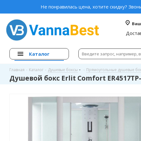
Не понравилась цена, хотите скидку? Звон
Ваш
Доста
Каталог
Главная
-
Каталог
-
Душевые боксы
-
Прямоугольные душевые бо
Душевой бокс Erlit Comfort ER4517TP