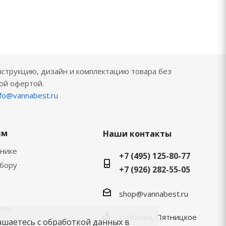
нструкцию, дизайн и комплектацию товара без
ой офертой.
nfo@vannabest.ru
ям
Наши контакты
хнике
+7 (495) 125-80-77
ыбору
+7 (926) 282-55-05
shop@vannabest.ru
еты
г. Москва, Пятницкое
ашаетесь с обработкой данных в