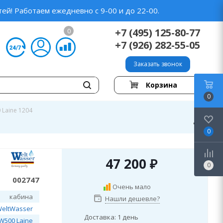
ей! Работаем ежедневно с 9-00 и до 22-00.
+7 (495) 125-80-77
0
+7 (926) 282-55-05
Заказать звонок
Корзина
0
Laine 1204
0
47 200
₽
0
002747
Очень мало
кабина
Нашли дешевле?
eltWasser
Доставка: 1 день
W500 Laine