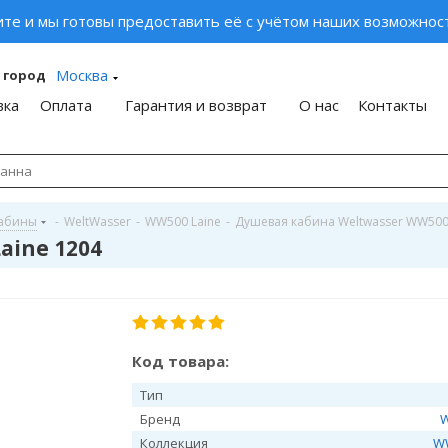
ите и мы готовы предоставить её с учётом наших возможност
Москва
 город
вка
Оплата
Гарантия и возврат
О нас
Контакты
кабины
-
WeltWasser
-
WW500 Laine
-
Душевая кабина Weltwasser WW500 
aine 1204
Код товара:
Тип
Бренд
W
Коллекция
W