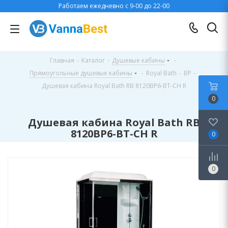
Работаем ежедневно с 9-00 до 22-00
Главная
-
Каталог
-
Душевые кабины
-
Прямоугольные душевые кабины
-
Royal Bath
-
BP
-
Душевая кабина Royal Bath RB 8120BP6-BT-CH R
0
Душевая кабина Royal Bath RB
8120BP6-BT-CH R
0
0