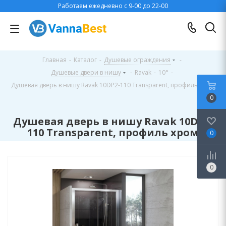
Работаем ежедневно с 9-00 до 22-00
Главная
-
Каталог
-
Душевые ограждения
-
Душевые двери в нишу
-
Ravak
-
10°
-
Душевая дверь в нишу Ravak 10DP2-110 Transparent, профиль хром
0
Душевая дверь в нишу Ravak 10DP2-
110 Transparent, профиль хром
0
0