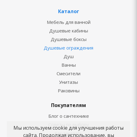
Каталог
Мебель для ванной
Душевые кабины
Душевые боксы
Душевые ограждения
Душ
Ванны
Смесители
Унитазы
Раковины
Покупателям
Блог о сантехнике
Советы по выбору
Мы используем cookie для улучшения работы
Как заказать
сайта. Продолжая использование, вы