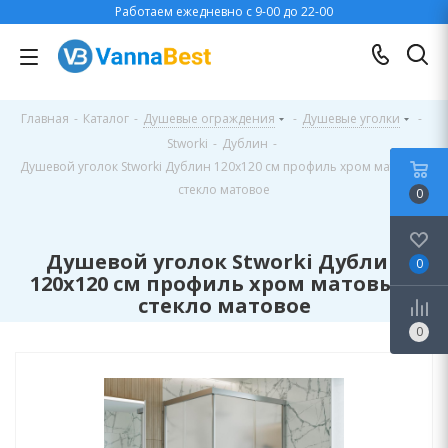
Работаем ежедневно с 9-00 до 22-00
Главная
-
Каталог
-
Душевые ограждения
-
Душевые уголки
-
Stworki
-
Дублин
-
Душевой уголок Stworki Дублин 120x120 см профиль хром матовый,
стекло матовое
0
Душевой уголок Stworki Дублин
0
120x120 см профиль хром матовый,
стекло матовое
0