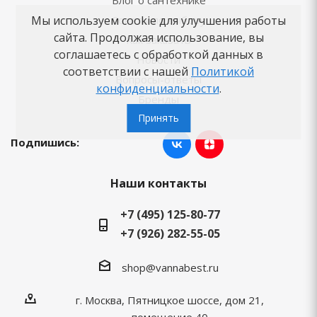
Блог о сантехнике
Мы используем cookie для улучшения работы
Советы по выбору
сайта. Продолжая использование, вы
Как заказать
соглашаетесь с обработкой данных в
Новости
соответствии с нашей
Политикой
Вопросы-ответы
конфиденциальности
.
Бренды
Принять
Подпишись:
Наши контакты
+7 (495) 125-80-77
+7 (926) 282-55-05
shop@vannabest.ru
г. Москва, Пятницкое шоссе, дом 21,
помещение 40