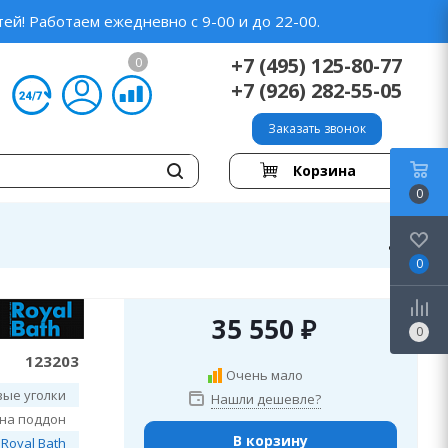
ей! Работаем ежедневно с 9-00 и до 22-00.
+7 (495) 125-80-77
0
+7 (926) 282-55-05
Заказать звонок
Корзина
0
0
35 550
₽
0
123203
Очень мало
ые уголки
Нашли дешевле?
 на поддон
В корзину
Royal Bath