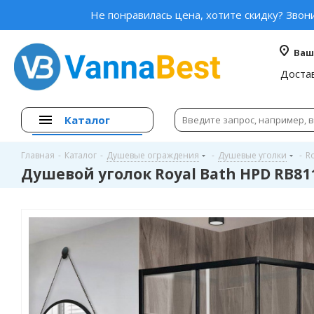
Не понравилась цена, хотите скидку? Звон
Ваш
Доста
Каталог
Главная
-
Каталог
-
Душевые ограждения
-
Душевые уголки
-
Ro
Душевой уголок Royal Bath HPD RB81