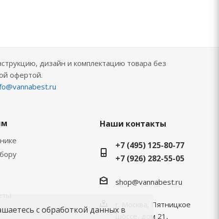
нструкцию, дизайн и комплектацию товара без
ой офертой.
nfo@vannabest.ru
ям
Наши контакты
хнике
+7 (495) 125-80-77
ыбору
+7 (926) 282-55-05
shop@vannabest.ru
еты
г. Москва, Пятницкое
ашаетесь с обработкой данных в
шоссе, дом 21,