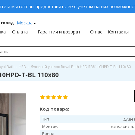
ите и мы готовы предоставить её с учётом наших возможност
Москва
 город
вка
Оплата
Гарантия и возврат
О нас
Контакты
yal Bath
-
HPD
-
Душевой уголок Royal Bath HPD RB8110HPD-T-BL 110x80
10HPD-T-BL 110x80
Код товара:
Тип
душев
Монтаж
напольный,
Бренд