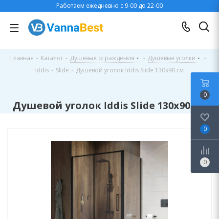
Работаем ежедневно с 9-00 до 22-00
Главная
-
Каталог
-
Душевые ограждения
-
Душевые уголки
-
Iddis
-
Slide
-
Душевой уголок Iddis Slide 130x90 см
0
Душевой уголок Iddis Slide 130x90 см
0
0