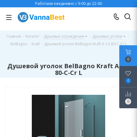
Работаем ежедневно с 9-00 до 22-00
Главная
-
Каталог
-
Душевые ограждения
-
Душевые уголки
-
BelBagno
-
Kraft
-
Душевой уголок BelBagno Kraft A-12-80-C-Cr L
0
Душевой уголок BelBagno Kraft A-12-
80-C-Cr L
0
0