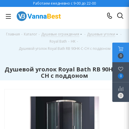
Работаем ежедневно с 9-00 до 22-00
Главная
-
Каталог
-
Душевые ограждения
-
Душевые уголки
-
Royal Bath
-
HK
-
Душевой уголок Royal Bath RB 90HK-C-CH с поддоном
0
Душевой уголок Royal Bath RB 90HK-C-
CH с поддоном
0
0