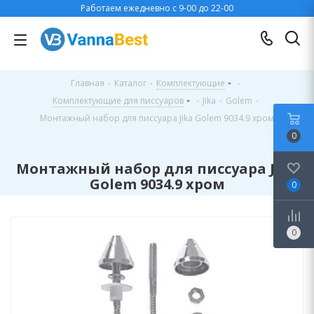
Работаем ежедневно с 9-00 до 22-00
Главная
-
Каталог
-
Комплектующие
-
Комплектующие для писсуаров
-
Jika
-
Golem
-
Монтажный набор для писсуара Jika Golem 9034.9 хром
0
Монтажный набор для писсуара Jika
Golem 9034.9 хром
0
0