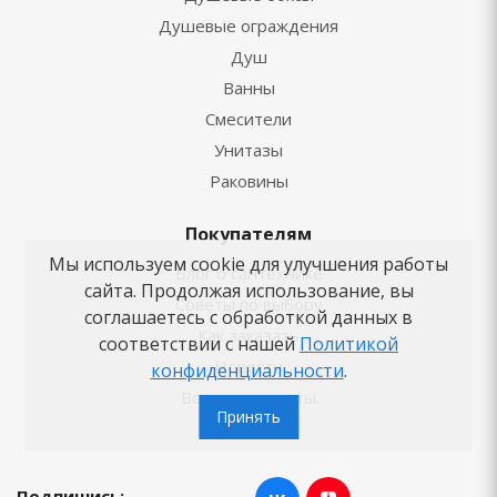
Душевые ограждения
Душ
Ванны
Смесители
Унитазы
Раковины
Покупателям
Мы используем cookie для улучшения работы
Блог о сантехнике
сайта. Продолжая использование, вы
Советы по выбору
соглашаетесь с обработкой данных в
Как заказать
соответствии с нашей
Политикой
Новости
конфиденциальности
.
Вопросы-ответы
Принять
Бренды
Подпишись: