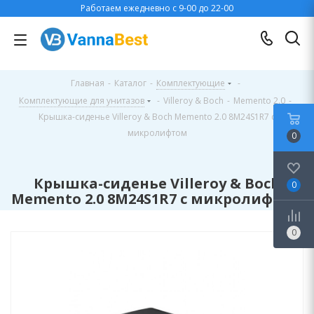
Работаем ежедневно с 9-00 до 22-00
Главная
-
Каталог
-
Комплектующие
-
Комплектующие для унитазов
-
Villeroy & Boch
-
Memento 2.0
-
Крышка-сиденье Villeroy & Boch Memento 2.0 8M24S1R7 с
микролифтом
0
Крышка-сиденье Villeroy & Boch
0
Memento 2.0 8M24S1R7 с микролифтом
0