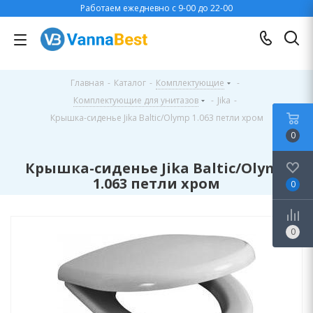
Работаем ежедневно с 9-00 до 22-00
Главная
-
Каталог
-
Комплектующие
-
Комплектующие для унитазов
-
Jika
-
Крышка-сиденье Jika Baltic/Olymp 1.063 петли хром
0
Крышка-сиденье Jika Baltic/Olymp
1.063 петли хром
0
0