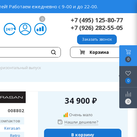
ей! Работаем ежедневно с 9-00 и до 22-00.
+7 (495) 125-80-77
0
+7 (926) 282-55-05
Заказать звонок
Корзина
0
горизонтальный выпуск
0
34 900
₽
0
008802
Очень мало
компактов
Нашли дешевле?
Kerasan
В корзину
Retro