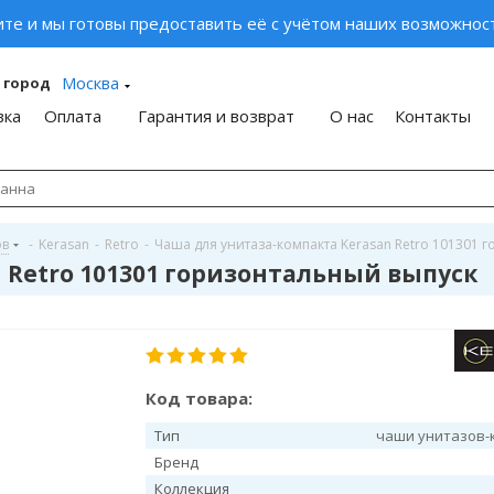
ите и мы готовы предоставить её с учётом наших возможност
Москва
 город
вка
Оплата
Гарантия и возврат
О нас
Контакты
ов
-
Kerasan
-
Retro
-
Чаша для унитаза-компакта Kerasan Retro 101301 
 Retro 101301 горизонтальный выпуск
Код товара:
Тип
чаши унитазов-
Бренд
Коллекция