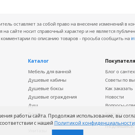
ель оставляет за собой право на внесение изменений в ко
 на сайте носит справочный характер и не является публичн
е комментарии по описанию товаров - просьба сообщить на
i
Каталог
Покупател
Мебель для ванной
Блог о санте
Душевые кабины
Советы по в
Душевые боксы
Как заказать
Душевые ограждения
Новости
Душ
Вопросы-отв
Ванны
Бренды
шения работы сайта. Продолжая использование, вы согл
Смесители
соответствии с нашей
Политикой конфиденциальности
Подпишись:
Унитазы