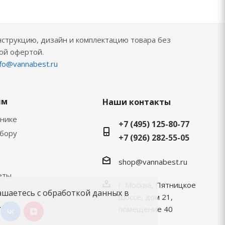
нструкцию, дизайн и комплектацию товара без
ой офертой.
nfo@vannabest.ru
ям
Наши контакты
хнике
+7 (495) 125-80-77
ыбору
+7 (926) 282-55-05
shop@vannabest.ru
еты
г. Москва, Пятницкое
ашаетесь с обработкой данных в
шоссе, дом 21,
.
помещение 40