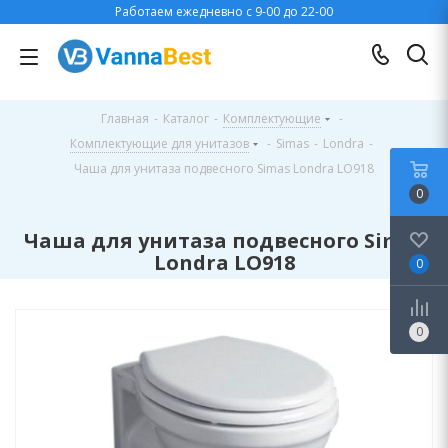
Работаем ежедневно с 9-00 до 22-00
Главная
-
Каталог
-
Комплектующие
-
Комплектующие для унитазов
-
Simas
-
Londra
-
Чаша для унитаза подвесного Simas Londra LO918
0
Чаша для унитаза подвесного Simas
Londra LO918
0
0