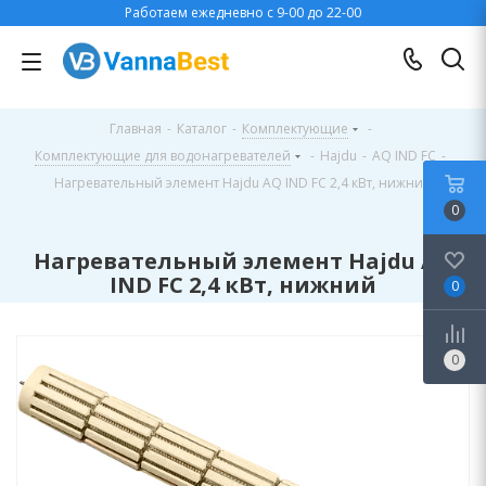
Работаем ежедневно с 9-00 до 22-00
Главная
-
Каталог
-
Комплектующие
-
Комплектующие для водонагревателей
-
Hajdu
-
AQ IND FC
-
Нагревательный элемент Hajdu AQ IND FC 2,4 кВт, нижний
0
Нагревательный элемент Hajdu AQ
IND FC 2,4 кВт, нижний
0
0