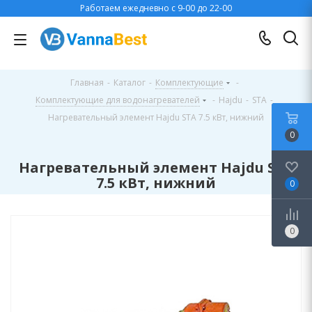
Работаем ежедневно с 9-00 до 22-00
Главная
-
Каталог
-
Комплектующие
-
Комплектующие для водонагревателей
-
Hajdu
-
STA
-
Нагревательный элемент Hajdu STA 7.5 кВт, нижний
0
Нагревательный элемент Hajdu STA
7.5 кВт, нижний
0
0