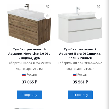
Тумба с раковиной
Тумба с раковиной
Aquanet Nova Lite 2.0 90 L
Aquanet Вега 90 2 ящика,
2 ящика, дуб
белый глянец
рустикальный
Габариты (ш.г.в.): 89.5x49.5x65
Габариты (ш.г.в.): 91x47.4x56.2
Код товара: 219483
Код товара: 219624
Россия
Россия
37 065
₽
35 561
₽
В корзину
В корзину