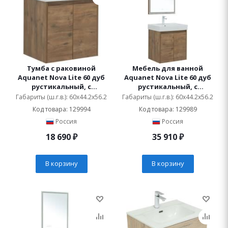
Тумба с раковиной
Мебель для ванной
Aquanet Nova Lite 60 дуб
Aquanet Nova Lite 60 дуб
рустикальный, с
рустикальный, с
дверками
дверками
Габариты (ш.г.в.): 60x44.2x56.2
Габариты (ш.г.в.): 60x44.2x56.2
Код товара: 129994
Код товара: 129989
Россия
Россия
18 690
₽
35 910
₽
В корзину
В корзину