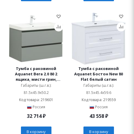
Тумба с раковиной
Тумба с раковиной
Aquanet Вега 2.0 80 2
Aquanet Бостон New 80
ящика, мисти грин,
Flat белый сатин
раковина Ирис
Габариты (ш.г.в.):
Габариты (ш.г.в.):
81.5x45.9x50.2
81.5x45.4x59.6
Код товара: 219601
Код товара: 219559
Россия
Россия
32 714
₽
43 558
₽
В корзину
В корзину