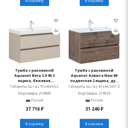
В корзину
В корзину
Тумба с раковиной
Тумба с раковиной
Aquanet Вега 2.0 90 2
Aquanet Алвита New 80
ящика, бежевая,
подвесная 2 ящика, дуб
раковина Ирис
веллингтон табак
Габариты (ш.г.в.): 91x46x50.2
Габариты (ш.г.в.): 81x46.5x51.3
Код товара: 219605
Код товара: 219533
Россия
Россия
37 716
₽
31 240
₽
В корзину
В корзину