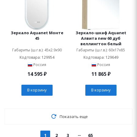
Зеркало Aquanet Монте
Зеркало-шкаф Aquanet
45
Алвита new 60 дуб
веллингтон белый
Габариты (ш.г.в.): 45x2.9x90
Габариты (ш.г.в.): 60x17x85
Код товара: 129954
Код товара: 129649
Россия
Россия
14 595
₽
11 865
₽
В корзину
В корзину
Показать еще
1
2
3
65