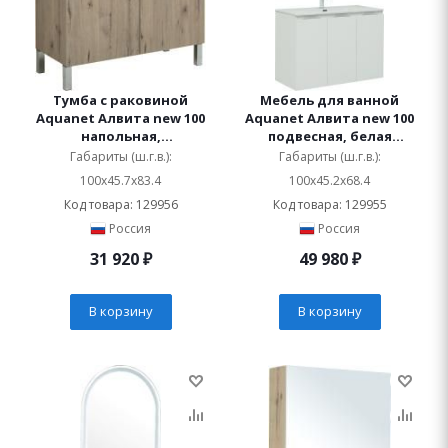
Тумба с раковиной
Мебель для ванной
Aquanet Алвита new 100
Aquanet Алвита new 100
напольная,
подвесная, белая
дуб веллингтон белый, с
матовая, с дверками
Габариты (ш.г.в.):
Габариты (ш.г.в.):
дверками и ящиком
100x45.7x83.4
100x45.2x68.4
Код товара: 129956
Код товара: 129955
Россия
Россия
31 920
₽
49 980
₽
В корзину
В корзину