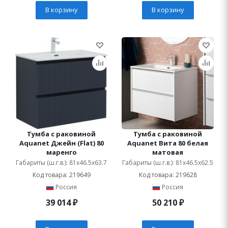
В корзину
В корзину
Тумба с раковиной
Тумба с раковиной
Aquanet Джейн (Flat) 80
Aquanet Вита 80 белая
маренго
матовая
Габариты (ш.г.в.): 81x46.5x63.7
Габариты (ш.г.в.): 81x46.5x62.5
Код товара: 219649
Код товара: 219628
Россия
Россия
39 014
₽
50 210
₽