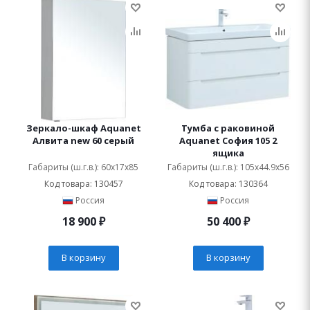
Зеркало-шкаф Aquanet
Тумба с раковиной
Алвита new 60 серый
Aquanet София 105 2
ящика
Габариты (ш.г.в.): 60x17x85
Габариты (ш.г.в.): 105x44.9x56
Код товара: 130457
Код товара: 130364
Россия
Россия
18 900
₽
50 400
₽
В корзину
В корзину