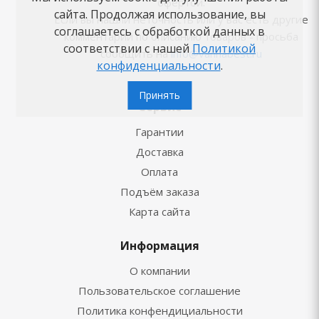
офертой.
сайта. Продолжая использование, вы
Если вы нашли неточность или у вас есть другие
соглашаетесь с обработкой данных в
комментарии по описанию товаров - просьба
соответствии с нашей
Политикой
сообщить на
info@vannabest.ru
конфиденциальности
.
Принять
Сервис
Гарантии
Доставка
Оплата
Подъём заказа
Карта сайта
Информация
О компании
Пользовательское соглашение
Политика конфендициальности