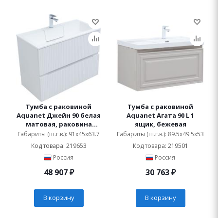
Тумба с раковиной
Тумба с раковиной
Aquanet Джейн 90 белая
Aquanet Агата 90 L 1
матовая, раковина
ящик, бежевая
Фортуна
Габариты (ш.г.в.): 91x45x63.7
Габариты (ш.г.в.): 89.5x49.5x53
Код товара: 219653
Код товара: 219501
Россия
Россия
48 907
₽
30 763
₽
В корзину
В корзину