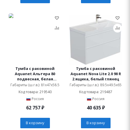
Тумба с раковиной
Тумба с раковиной
Aquanet Альтера 80
Aquanet Nova Lite 2.0 90 R
подвесная, белая
2 ящика, белый глянец
матовая
Габариты (ш.г.в.): 81x47x58.5
Габариты (ш.г.в.): 89.5x49.5x65
Код товара: 219540
Код товара: 219487
Россия
Россия
62 757
₽
40 635
₽
В корзину
В корзину