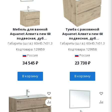
Мебель для ванной
Тумба с раковиной
Aquanet Алвита new 60
Aquanet Алвита new 60
подвесная, дуб
подвесная, дуб
веллингтон белый, с
веллингтон белый, с
Габариты (ш.г.в.): 60x45.7x51.3
Габариты (ш.г.в.): 60x45.7x51.3
ящиками
ящиками
Код товара: 129959
Код товара: 129958
Россия
Россия
34 545
₽
23 730
₽
В корзину
В корзину