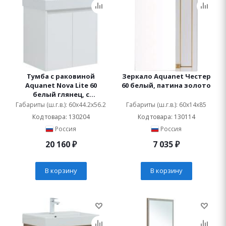
Тумба с раковиной
Зеркало Aquanet Честер
Aquanet Nova Lite 60
60 белый, патина золото
белый глянец, с
дверками
Габариты (ш.г.в.): 60x44.2x56.2
Габариты (ш.г.в.): 60x14x85
Код товара: 130204
Код товара: 130114
Россия
Россия
20 160
₽
7 035
₽
В корзину
В корзину