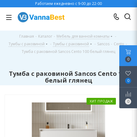
Работаем ежедневно с 9-00 до 22-00
Главная
-
Каталог
-
Мебель для ванной комнаты
-
Тумбы с раковиной
-
Тумбы с раковиной
-
Sancos
-
Cento
-
Тумба с раковиной Sancos Cento 100 белый глянец
0
Тумба с раковиной Sancos Cento 100
белый глянец
0
ХИТ ПРОДАЖ
0